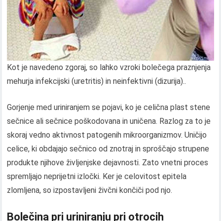
Kot je navedeno zgoraj, so lahko vzroki bolečega praznjenja
mehurja infekcijski (uretritis) in neinfektivni (dizurija)..
Gorjenje med uriniranjem se pojavi, ko je celična plast stene
sečnice ali sečnice poškodovana in uničena. Razlog za to je
skoraj vedno aktivnost patogenih mikroorganizmov. Uničijo
celice, ki obdajajo sečnico od znotraj in sproščajo strupene
produkte njihove življenjske dejavnosti. Zato vnetni proces
spremljajo neprijetni izločki. Ker je celovitost epitela
zlomljena, so izpostavljeni živčni končiči pod njo.
Bolečina pri uriniranju pri otrocih