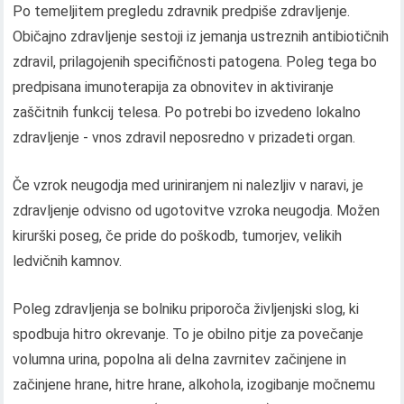
Po temeljitem pregledu zdravnik predpiše zdravljenje.
Običajno zdravljenje sestoji iz jemanja ustreznih antibiotičnih
zdravil, prilagojenih specifičnosti patogena. Poleg tega bo
predpisana imunoterapija za obnovitev in aktiviranje
zaščitnih funkcij telesa. Po potrebi bo izvedeno lokalno
zdravljenje - vnos zdravil neposredno v prizadeti organ.
Če vzrok neugodja med uriniranjem ni nalezljiv v naravi, je
zdravljenje odvisno od ugotovitve vzroka neugodja. Možen
kirurški poseg, če pride do poškodb, tumorjev, velikih
ledvičnih kamnov.
Poleg zdravljenja se bolniku priporoča življenjski slog, ki
spodbuja hitro okrevanje. To je obilno pitje za povečanje
volumna urina, popolna ali delna zavrnitev začinjene in
začinjene hrane, hitre hrane, alkohola, izogibanje močnemu