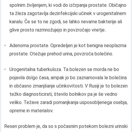
spolnim življenjem, ki vodi do izčrpanja prostate. Običajno
ta žleza zagotavlja dezinfekcijski učinek v urogenitalnem
kanalu. Če se to ne zgodi, se lahko nevarne bakterije ali
glive prosto razmnožujejo in povzročajo vnetje..
Adenoma prostate. Opredeljen je kot benigna neoplazma
prostate. Otežuje prehod urina, povzroča bolečino.
Urogenitalna tuberkuloza. Ta bolezen se morda ne bo
pojavila dolgo časa, ampak jo bo zaznamovala le bolečina
in občasno zmanjšanje učinkovitosti. V Rusiji je to bolezen
težko diagnosticirati, število bolnikov pa je še vedno
veliko. Težave zaradi pomanjkanja usposobljenega osebja,
opreme in materialov.
Resen problem je, da so s počasnim potekom bolezni urinski