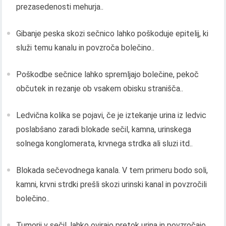
prezasedenosti mehurja..
Gibanje peska skozi sečnico lahko poškoduje epitelij, ki
služi temu kanalu in povzroča bolečino..
Poškodbe sečnice lahko spremljajo bolečine, pekoč
občutek in rezanje ob vsakem obisku stranišča..
Ledvična kolika se pojavi, če je iztekanje urina iz ledvic
poslabšano zaradi blokade sečil, kamna, urinskega
solnega konglomerata, krvnega strdka ali sluzi itd..
Blokada sečevodnega kanala. V tem primeru bodo soli,
kamni, krvni strdki prešli skozi urinski kanal in povzročili
bolečino..
Tumorji v sečil, lahko ovirajo pretok urina in povzročajo