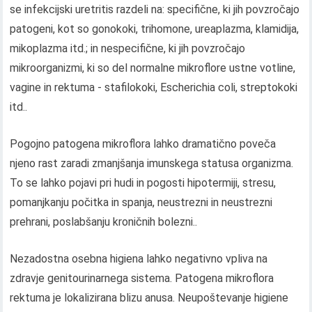
se infekcijski uretritis razdeli na: specifične, ki jih povzročajo
patogeni, kot so gonokoki, trihomone, ureaplazma, klamidija,
mikoplazma itd.; in nespecifične, ki jih povzročajo
mikroorganizmi, ki so del normalne mikroflore ustne votline,
vagine in rektuma - stafilokoki, Escherichia coli, streptokoki
itd..
Pogojno patogena mikroflora lahko dramatično poveča
njeno rast zaradi zmanjšanja imunskega statusa organizma.
To se lahko pojavi pri hudi in pogosti hipotermiji, stresu,
pomanjkanju počitka in spanja, neustrezni in neustrezni
prehrani, poslabšanju kroničnih bolezni..
Nezadostna osebna higiena lahko negativno vpliva na
zdravje genitourinarnega sistema. Patogena mikroflora
rektuma je lokalizirana blizu anusa. Neupoštevanje higiene