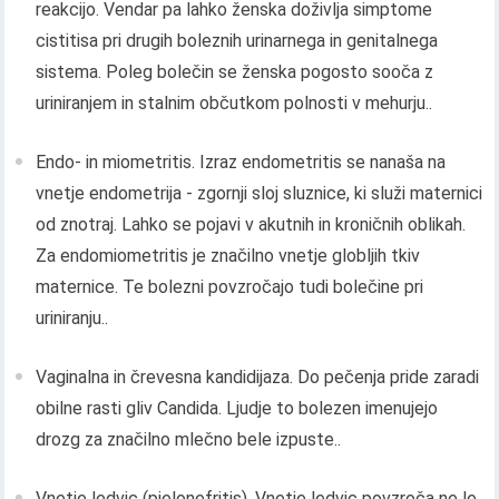
reakcijo. Vendar pa lahko ženska doživlja simptome
cistitisa pri drugih boleznih urinarnega in genitalnega
sistema. Poleg bolečin se ženska pogosto sooča z
uriniranjem in stalnim občutkom polnosti v mehurju..
Endo- in miometritis. Izraz endometritis se nanaša na
vnetje endometrija - zgornji sloj sluznice, ki služi maternici
od znotraj. Lahko se pojavi v akutnih in kroničnih oblikah.
Za endomiometritis je značilno vnetje globljih tkiv
maternice. Te bolezni povzročajo tudi bolečine pri
uriniranju..
Vaginalna in črevesna kandidijaza. Do pečenja pride zaradi
obilne rasti gliv Candida. Ljudje to bolezen imenujejo
drozg za značilno mlečno bele izpuste..
Vnetje ledvic (pielonefritis). Vnetje ledvic povzroča ne le