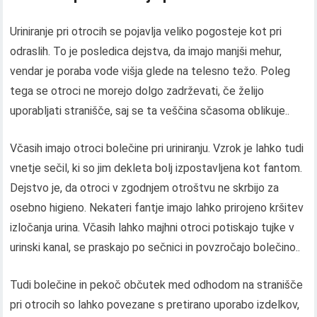
Uriniranje pri otrocih se pojavlja veliko pogosteje kot pri
odraslih. To je posledica dejstva, da imajo manjši mehur,
vendar je poraba vode višja glede na telesno težo. Poleg
tega se otroci ne morejo dolgo zadrževati, če želijo
uporabljati stranišče, saj se ta veščina sčasoma oblikuje..
Včasih imajo otroci bolečine pri uriniranju. Vzrok je lahko tudi
vnetje sečil, ki so jim dekleta bolj izpostavljena kot fantom.
Dejstvo je, da otroci v zgodnjem otroštvu ne skrbijo za
osebno higieno. Nekateri fantje imajo lahko prirojeno kršitev
izločanja urina. Včasih lahko majhni otroci potiskajo tujke v
urinski kanal, se praskajo po sečnici in povzročajo bolečino..
Tudi bolečine in pekoč občutek med odhodom na stranišče
pri otrocih so lahko povezane s pretirano uporabo izdelkov,