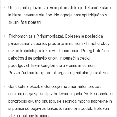
Urea in mikoplazmoza. Asimptomatsko potekajoče skrite
in hkrati nevarne okužbe. Nelagodje nastopi izključno v
akutni fazi bolezni.
Trichomoniasis (trihomonijaza). Bolezen je posledica
parazitizma v sečnici, prostate in semenskih mehurčkov
mikroskopskih protozojev - trihomonad. Poleg bolečin in
pekočosti se pojavijo gnojni in peneči izcedki,
podolgovati krvni konglomerati v urinu in semen.
Povzroča frustracijo celotnega urogenitalnega sistema.
Gonokokna okužba. Gonoreja moti normalen proces
uriniranja in ga spremlja z bolečino in pekočo. Ko gonokoki
povzročijo akutno okužbo, se sečnica močno nabrekne in
iz penisa se pojavi zelenkasto rumena izcedek. Bolezen
lahko postane kronična..