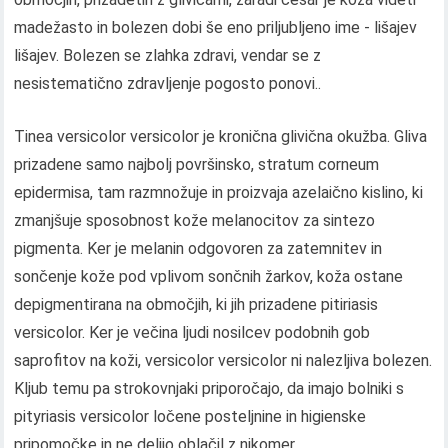
madežasto in bolezen dobi še eno priljubljeno ime - lišajev
lišajev. Bolezen se zlahka zdravi, vendar se z
nesistematično zdravljenje pogosto ponovi..
Tinea versicolor versicolor je kronična glivična okužba. Gliva
prizadene samo najbolj površinsko, stratum corneum
epidermisa, tam razmnožuje in proizvaja azelaično kislino, ki
zmanjšuje sposobnost kože melanocitov za sintezo
pigmenta. Ker je melanin odgovoren za zatemnitev in
sončenje kože pod vplivom sončnih žarkov, koža ostane
depigmentirana na območjih, ki jih prizadene pitiriasis
versicolor. Ker je večina ljudi nosilcev podobnih gob
saprofitov na koži, versicolor versicolor ni nalezljiva bolezen.
Kljub temu pa strokovnjaki priporočajo, da imajo bolniki s
pityriasis versicolor ločene posteljnine in higienske
pripomočke in ne delijo oblačil z nikomer..