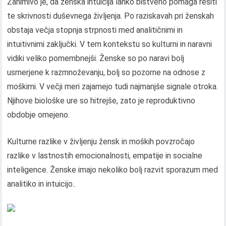
Zanimivo je, da ženska intuicija lahko bistveno pomaga rešiti
te skrivnosti duševnega življenja. Po raziskavah pri ženskah
obstaja večja stopnja strpnosti med analitičnimi in
intuitivnimi zaključki. V tem kontekstu so kulturni in naravni
vidiki veliko pomembnejši. Ženske so po naravi bolj
usmerjene k razmnoževanju, bolj so pozorne na odnose z
moškimi. V večji meri zajamejo tudi najmanjše signale otroka.
Njihove biološke ure so hitrejše, zato je reproduktivno
obdobje omejeno.
Kulturne razlike v življenju žensk in moških povzročajo
razlike v lastnostih emocionalnosti, empatije in socialne
inteligence. Ženske imajo nekoliko bolj razvit sporazum med
analitiko in intuicijo..