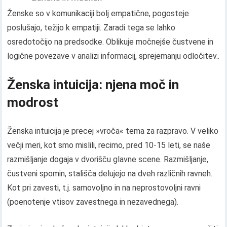
Ženske so v komunikaciji bolj empatične, pogosteje
poslušajo, težijo k empatiji. Zaradi tega se lahko
osredotočijo na predsodke. Oblikuje močnejše čustvene in
logične povezave v analizi informacij, sprejemanju odločitev..
Ženska intuicija: njena moč in
modrost
Ženska intuicija je precej »vroča« tema za razpravo. V veliko
večji meri, kot smo mislili, recimo, pred 10-15 leti, se naše
razmišljanje dogaja v dvorišču glavne scene. Razmišljanje,
čustveni spomin, stališča delujejo na dveh različnih ravneh.
Kot pri zavesti, t.j. samovoljno in na neprostovoljni ravni
(poenotenje vtisov zavestnega in nezavednega).