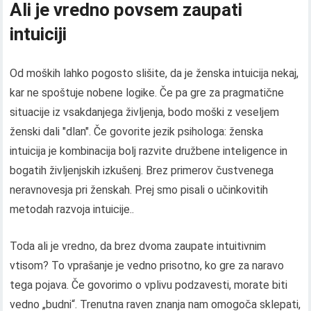
Ali je vredno povsem zaupati
intuiciji
Od moških lahko pogosto slišite, da je ženska intuicija nekaj,
kar ne spoštuje nobene logike. Če pa gre za pragmatične
situacije iz vsakdanjega življenja, bodo moški z veseljem
ženski dali "dlan". Če govorite jezik psihologa: ženska
intuicija je kombinacija bolj razvite družbene inteligence in
bogatih življenjskih izkušenj. Brez primerov čustvenega
neravnovesja pri ženskah. Prej smo pisali o učinkovitih
metodah razvoja intuicije..
Toda ali je vredno, da brez dvoma zaupate intuitivnim
vtisom? To vprašanje je vedno prisotno, ko gre za naravo
tega pojava. Če govorimo o vplivu podzavesti, morate biti
vedno „budni“. Trenutna raven znanja nam omogoča sklepati,