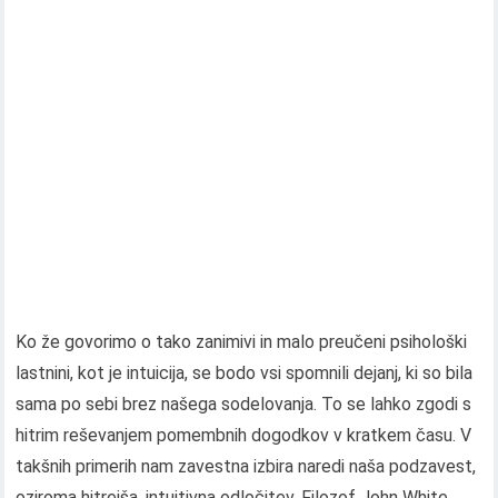
Ko že govorimo o tako zanimivi in ​​malo preučeni psihološki
lastnini, kot je intuicija, se bodo vsi spomnili dejanj, ki so bila
sama po sebi brez našega sodelovanja. To se lahko zgodi s
hitrim reševanjem pomembnih dogodkov v kratkem času. V
takšnih primerih nam zavestna izbira naredi naša podzavest,
oziroma hitrejša, intuitivna odločitev. Filozof John White