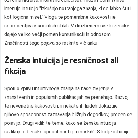
imenuje intuicijo "izkušnjo notranjega znanja, ki se lahko čuti
kot logična misel." Vloga te pomembne kakovosti je
neprecenljiva v socialnih stikih. V družbenem svetu ženske
dajejo veliko večji pomen komunikaciji in odnosom.
Značilnosti tega pojava so razkrite v članku .
Ženska intuicija je resničnost ali
fikcija
Spori o vplivu intuitivnega znanja na naše življenje v
znanstvenih in popularnih publikacijah ne prenehajo. Razvoj
te neverjetne kakovosti pri nekaterih ljudeh dokazuje
njihovo sposobnost zaznavanja bližnjih dogodkov, preden se
pojavijo. Drugi vidik te teme: kako se ženska intuicija
razlikuje od enake sposobnosti pri moških? Študije intuicije