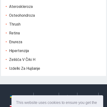
Ateroskleroza
Osteohondroza
Thrush
Retina
Enureza
Hipertenzija
Zelišča V Črki H
Izdelki Za Hujšanje
Українська
Български
Česky
Hrvatski
This website uses cookies to ensure you get the
Polski
Slovenský
Slovenščina
Сербиан