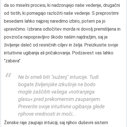
da so miselni procesi, ki nadzorujejo naše vedenje, drugačni
od tistih, ki pomagajo razložiti naše vedenje. S preprostimi
besedami lahko najprej naredimo izbiro, potem pa jo
upravičimo. Izbrana odločitev morda ni dovolj premišljena in
povzroča nepopravljivo škodo našim najdražjim, saj je
življenje daleč od resničnih ciljev in želja. Preizkusite svoje
intuitivne ugibanja ali pričakovanja. Podzavest vas lahko
"zabava".
Ne bi smeli biti "suženj" intuicije. Tudi
bogate življenjske izkušnje ne bodo
mogle zaščititi vašega »notranjega
glasu« pred prekomernim zaupanjem.
Preverite svoje intuitivne ugibanja glede
njihove vrednosti in moči..
Ženske raje zaupajo intuiciji, saj njihov duševni sistem