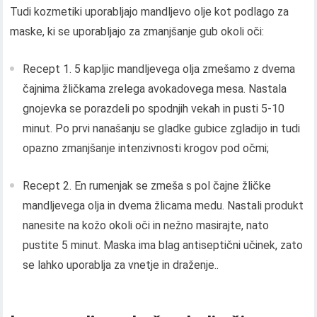
Tudi kozmetiki uporabljajo mandljevo olje kot podlago za
maske, ki se uporabljajo za zmanjšanje gub okoli oči:
Recept 1. 5 kapljic mandljevega olja zmešamo z dvema
čajnima žličkama zrelega avokadovega mesa. Nastala
gnojevka se porazdeli po spodnjih vekah in pusti 5-10
minut. Po prvi nanašanju se gladke gubice zgladijo in tudi
opazno zmanjšanje intenzivnosti krogov pod očmi;
Recept 2. En rumenjak se zmeša s pol čajne žličke
mandljevega olja in dvema žlicama medu. Nastali produkt
nanesite na kožo okoli oči in nežno masirajte, nato
pustite 5 minut. Maska ima blag antiseptični učinek, zato
se lahko uporablja za vnetje in draženje..