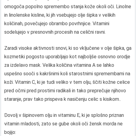
omogoča popolno spremembo stanja kože okoli oči. Linolne
in linolenske kisline, ki jih vsebujejo olje šipka v velikih
količinah, povečujejo obrambo povrhnjice. Vitamini
sodelujejo v presnovnih procesih na celični ravni.
Zaradi visoke aktivnosti snovi, ki so vključene v olje šipka, ga
kozmetiki pogosto uporabljajo kot najboljše osnovno orodje
za izdelavo mask. Velika količina vitamina A se lahko
uspešno sooči s kakršnimi koli starostnimi spremembami na
koži. Vitamin C, ki je tudi veliko v tem olju, ščiti kožne celice
pred očmi pred prostimi radikali in tako preprečuje njihovo
staranje, prav tako prispeva k nasičenju celic s kisikom..
Dovolj v šipinovem olju in vitaminu E, ki je splošno priznan
vitamin mladosti, zato se gube okoli oči žensk morda ne
bojijo: