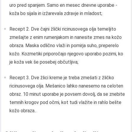
uro pred spanjem. Samo en mesec dnevne uporabe -
koža bo sijala in izžarevala zdravje in mladost;
Recept 2. Dve čajni žlički ricinusovega olja temeljito
zmešajte z enim rumenjakom in nanesite zmes na kožo
obraza. Maska odlično vlaži in pomirja suho, preperelo
kožo. Kozmetiki priporočajo njegovo uporabo pozimi, ko
je koža vek še posebej občutljiva;
Recept 3. Dve žlici kreme je treba zmešati z žličko
ricinusovega olja. Mešanico lahko nanesemo na celoten
obraz. 10 minut uporabe je povsem dovolj, da se znebite
temnih krogov pod očmi, kot tudi vlažite in rahlo belite
kožo obraza..