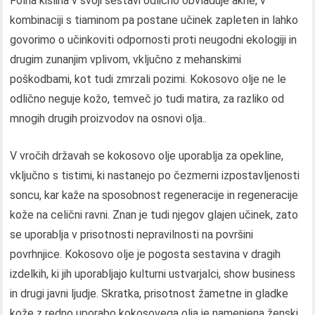
Folna kislina v svoji sestavi odlično obvladuje akne, v
kombinaciji s tiaminom pa postane učinek zapleten in lahko
govorimo o učinkoviti odpornosti proti neugodni ekologiji in
drugim zunanjim vplivom, vključno z mehanskimi
poškodbami, kot tudi zmrzali pozimi. Kokosovo olje ne le
odlično neguje kožo, temveč jo tudi matira, za razliko od
mnogih drugih proizvodov na osnovi olja..
V vročih državah se kokosovo olje uporablja za opekline,
vključno s tistimi, ki nastanejo po čezmerni izpostavljenosti
soncu, kar kaže na sposobnost regeneracije in regeneracije
kože na celični ravni. Znan je tudi njegov glajen učinek, zato
se uporablja v prisotnosti nepravilnosti na površini
povrhnjice. Kokosovo olje je pogosta sestavina v dragih
izdelkih, ki jih uporabljajo kulturni ustvarjalci, show business
in drugi javni ljudje. Skratka, prisotnost žametne in gladke
kože z redno uporabo kokosovega olja je namenjena ženski..