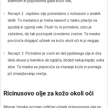
edemom in popolnoma gladi kožo vek;
Recept 2. Jojobino olje pomešamo z ricinusom v enakih
delih. To mešanico je treba nanesti s tanko plastjo na
spodnji in zgornji veki. Flush to ni potrebno, zato je
zaželeno, da tak postopek izvedemo zvečer. Ta maska ​​
povzroča dvigajoč učinek na kožo okoli oči in jo neguje;
Recept 3. Potrebno je vzeti en del jojobinega olja in dva
dela okusa iz kamilice ali ognjiča, dodati nekaj kapljic soka
aloe. Ta maska ​​se priporoča za staranje kože in pomaga
pri zmanjševanju vnetja..
Ricinusovo olje za kožo okoli oči
Mnoge ženske poznajo odličen učinek ricinusovega olja na