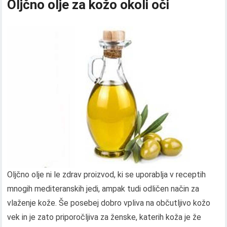
Oljčno olje za kožo okoli oči
Oljčno olje ni le zdrav proizvod, ki se uporablja v receptih
mnogih mediteranskih jedi, ampak tudi odličen način za
vlaženje kože. Še posebej dobro vpliva na občutljivo kožo
vek in je zato priporočljiva za ženske, katerih koža je že