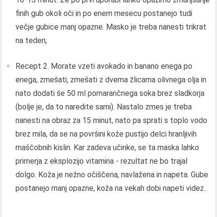
finih gub okoli oči in po enem mesecu postanejo tudi
večje gubice manj opazne. Masko je treba nanesti trikrat
na teden;
Recept 2. Morate vzeti avokado in banano enega po
enega, zmešati, zmešati z dvema žlicama olivnega olja in
nato dodati še 50 ml pomarančnega soka brez sladkorja
(bolje je, da to naredite sami). Nastalo zmes je treba
nanesti na obraz za 15 minut, nato pa sprati s toplo vodo
brez mila, da se na površini kože pustijo delci hranljivih
maščobnih kislin. Kar zadeva učinke, se ta maska ​​lahko
primerja z eksplozijo vitamina - rezultat ne bo trajal
dolgo. Koža je nežno očiščena, navlažena in napeta. Gube
postanejo manj opazne, koža na vekah dobi napeti videz..