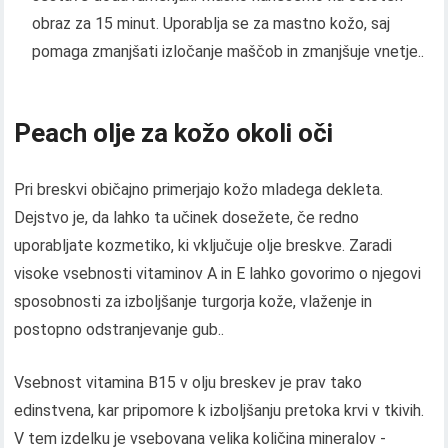
obraz za 15 minut. Uporablja se za mastno kožo, saj
pomaga zmanjšati izločanje maščob in zmanjšuje vnetje..
Peach olje za kožo okoli oči
Pri breskvi običajno primerjajo kožo mladega dekleta.
Dejstvo je, da lahko ta učinek dosežete, če redno
uporabljate kozmetiko, ki vključuje olje breskve. Zaradi
visoke vsebnosti vitaminov A in E lahko govorimo o njegovi
sposobnosti za izboljšanje turgorja kože, vlaženje in
postopno odstranjevanje gub..
Vsebnost vitamina B15 v olju breskev je prav tako
edinstvena, kar pripomore k izboljšanju pretoka krvi v tkivih.
V tem izdelku je vsebovana velika količina mineralov -