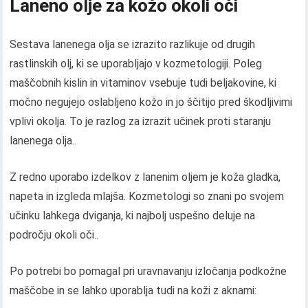
Laneno olje za kožo okoli oči
Sestava lanenega olja se izrazito razlikuje od drugih
rastlinskih olj, ki se uporabljajo v kozmetologiji. Poleg
maščobnih kislin in vitaminov vsebuje tudi beljakovine, ki
močno negujejo oslabljeno kožo in jo ščitijo pred škodljivimi
vplivi okolja. To je razlog za izrazit učinek proti staranju
lanenega olja..
Z redno uporabo izdelkov z lanenim oljem je koža gladka,
napeta in izgleda mlajša. Kozmetologi so znani po svojem
učinku lahkega dviganja, ki najbolj uspešno deluje na
področju okoli oči..
Po potrebi bo pomagal pri uravnavanju izločanja podkožne
maščobe in se lahko uporablja tudi na koži z aknami: