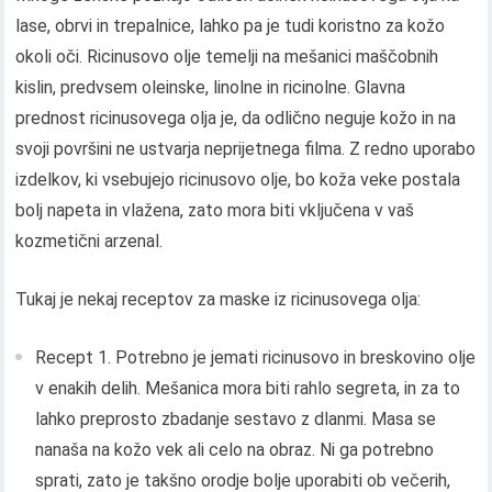
lase, obrvi in ​​trepalnice, lahko pa je tudi koristno za kožo
okoli oči. Ricinusovo olje temelji na mešanici maščobnih
kislin, predvsem oleinske, linolne in ricinolne. Glavna
prednost ricinusovega olja je, da odlično neguje kožo in na
svoji površini ne ustvarja neprijetnega filma. Z redno uporabo
izdelkov, ki vsebujejo ricinusovo olje, bo koža veke postala
bolj napeta in vlažena, zato mora biti vključena v vaš
kozmetični arzenal.
Tukaj je nekaj receptov za maske iz ricinusovega olja:
Recept 1. Potrebno je jemati ricinusovo in breskovino olje
v enakih delih. Mešanica mora biti rahlo segreta, in za to
lahko preprosto zbadanje sestavo z dlanmi. Masa se
nanaša na kožo vek ali celo na obraz. Ni ga potrebno
sprati, zato je takšno orodje bolje uporabiti ob večerih,