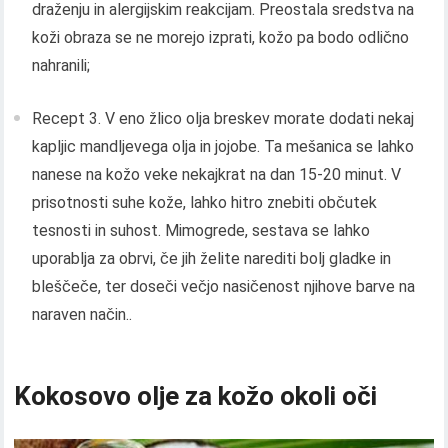
draženju in alergijskim reakcijam. Preostala sredstva na
koži obraza se ne morejo izprati, kožo pa bodo odlično
nahranili;
Recept 3. V eno žlico olja breskev morate dodati nekaj
kapljic mandljevega olja in jojobe. Ta mešanica se lahko
nanese na kožo veke nekajkrat na dan 15-20 minut. V
prisotnosti suhe kože, lahko hitro znebiti občutek
tesnosti in suhost. Mimogrede, sestava se lahko
uporablja za obrvi, če jih želite narediti bolj gladke in
bleščeče, ter doseči večjo nasičenost njihove barve na
naraven način..
Kokosovo olje za kožo okoli oči