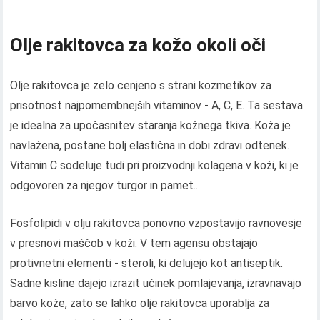
Olje rakitovca za kožo okoli oči
Olje rakitovca je zelo cenjeno s strani kozmetikov za
prisotnost najpomembnejših vitaminov - A, C, E. Ta sestava
je idealna za upočasnitev staranja kožnega tkiva. Koža je
navlažena, postane bolj elastična in dobi zdravi odtenek.
Vitamin C sodeluje tudi pri proizvodnji kolagena v koži, ki je
odgovoren za njegov turgor in pamet..
Fosfolipidi v olju rakitovca ponovno vzpostavijo ravnovesje
v presnovi maščob v koži. V tem agensu obstajajo
protivnetni elementi - steroli, ki delujejo kot antiseptik.
Sadne kisline dajejo izrazit učinek pomlajevanja, izravnavajo
barvo kože, zato se lahko olje rakitovca uporablja za