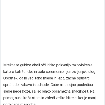
Mrežaste gubice okoli oči lahko pokvarijo razpoloženje
katere koli ženske in celo spremenijo njen življenjski slog.
Občutek, da ni več tako mlada in lepa, začne opustiti
sprehode, zabavo in odhode. Gube niso nujno posledica
slabe nege kože, saj so lahko posamezna značilnost. Na
primer, suha koža stara in zbledi veliko hitreje, ker je manj
podkožne maščobe..