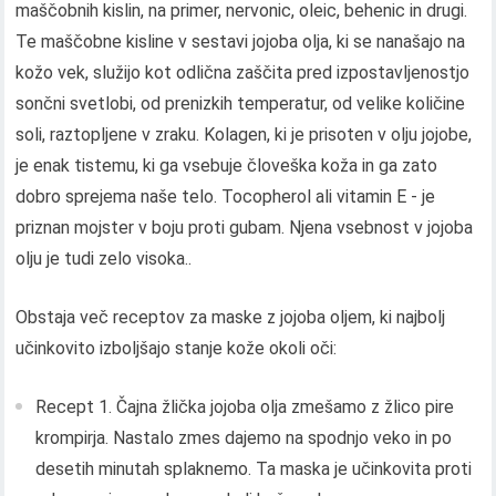
maščobnih kislin, na primer, nervonic, oleic, behenic in drugi.
Te maščobne kisline v sestavi jojoba olja, ki se nanašajo na
kožo vek, služijo kot odlična zaščita pred izpostavljenostjo
sončni svetlobi, od prenizkih temperatur, od velike količine
soli, raztopljene v zraku. Kolagen, ki je prisoten v olju jojobe,
je enak tistemu, ki ga vsebuje človeška koža in ga zato
dobro sprejema naše telo. Tocopherol ali vitamin E - je
priznan mojster v boju proti gubam. Njena vsebnost v jojoba
olju je tudi zelo visoka..
Obstaja več receptov za maske z jojoba oljem, ki najbolj
učinkovito izboljšajo stanje kože okoli oči:
Recept 1. Čajna žlička jojoba olja zmešamo z žlico pire
krompirja. Nastalo zmes dajemo na spodnjo veko in po
desetih minutah splaknemo. Ta maska ​​je učinkovita proti