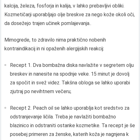
kalcija, železa, fosforja in kalija, v lahko prebavljivi obliki.
Kozmetičarji uporabljajo olje breskve za nego kože okoli oči,
da dosežejo trajen učinek pomlajevanja..
Mimogrede, to zdravilo nima praktično nobenih
kontraindikacij in ni opaženih alergijskih reakcij:
Recept 1. Dva bombažna diska navlažite v segretem olju
breskev in nanesite na spodnje veke. 15 minut je dovolj
za spočit in svež videz. Takšna obloga se lahko uporabi
zjutraj po nevihtnem večeru;
Recept 2. Peach oil se lahko uporablja kot sredstvo za
odstranjevanje ličila. Treba je navlažiti bombažno
blazinico in odstraniti ostanke kozmetike. Ta recept je še
posebej primeren za ženske, katerih koža je nagnjena k