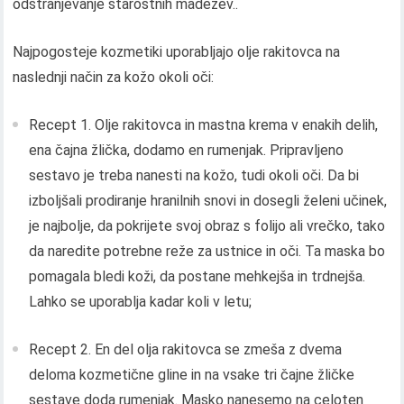
odstranjevanje starostnih madežev..
Najpogosteje kozmetiki uporabljajo olje rakitovca na
naslednji način za kožo okoli oči:
Recept 1. Olje rakitovca in mastna krema v enakih delih,
ena čajna žlička, dodamo en rumenjak. Pripravljeno
sestavo je treba nanesti na kožo, tudi okoli oči. Da bi
izboljšali prodiranje hranilnih snovi in ​​dosegli želeni učinek,
je najbolje, da pokrijete svoj obraz s folijo ali vrečko, tako
da naredite potrebne reže za ustnice in oči. Ta maska ​​bo
pomagala bledi koži, da postane mehkejša in trdnejša.
Lahko se uporablja kadar koli v letu;
Recept 2. En del olja rakitovca se zmeša z dvema
deloma kozmetične gline in na vsake tri čajne žličke
sestave doda rumenjak. Masko nanesemo na celoten