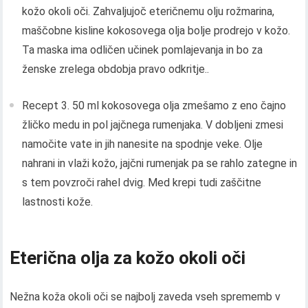
kožo okoli oči. Zahvaljujoč eteričnemu olju rožmarina,
maščobne kisline kokosovega olja bolje prodrejo v kožo.
Ta maska ​​ima odličen učinek pomlajevanja in bo za
ženske zrelega obdobja pravo odkritje..
Recept 3. 50 ml kokosovega olja zmešamo z eno čajno
žličko medu in pol jajčnega rumenjaka. V dobljeni zmesi
namočite vate in jih nanesite na spodnje veke. Olje
nahrani in vlaži kožo, jajčni rumenjak pa se rahlo zategne in
s tem povzroči rahel dvig. Med krepi tudi zaščitne
lastnosti kože.
Eterična olja za kožo okoli oči
Nežna koža okoli oči se najbolj zaveda vseh sprememb v