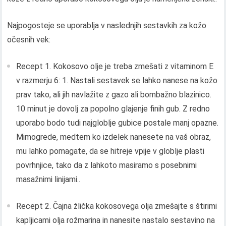
Najpogosteje se uporablja v naslednjih sestavkih za kožo
očesnih vek:
Recept 1. Kokosovo olje je treba zmešati z vitaminom E
v razmerju 6: 1. Nastali sestavek se lahko nanese na kožo
prav tako, ali jih navlažite z gazo ali bombažno blazinico.
10 minut je dovolj za popolno glajenje finih gub. Z redno
uporabo bodo tudi najgloblje gubice postale manj opazne.
Mimogrede, medtem ko izdelek nanesete na vaš obraz,
mu lahko pomagate, da se hitreje vpije v globlje plasti
povrhnjice, tako da z lahkoto masiramo s posebnimi
masažnimi linijami..
Recept 2. Čajna žlička kokosovega olja zmešajte s štirimi
kapljicami olja rožmarina in nanesite nastalo sestavino na