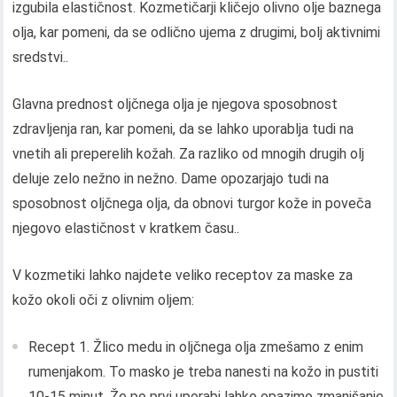
izgubila elastičnost. Kozmetičarji kličejo olivno olje baznega
olja, kar pomeni, da se odlično ujema z drugimi, bolj aktivnimi
sredstvi..
Glavna prednost oljčnega olja je njegova sposobnost
zdravljenja ran, kar pomeni, da se lahko uporablja tudi na
vnetih ali preperelih kožah. Za razliko od mnogih drugih olj
deluje zelo nežno in nežno. Dame opozarjajo tudi na
sposobnost oljčnega olja, da obnovi turgor kože in poveča
njegovo elastičnost v kratkem času..
V kozmetiki lahko najdete veliko receptov za maske za
kožo okoli oči z olivnim oljem:
Recept 1. Žlico medu in oljčnega olja zmešamo z enim
rumenjakom. To masko je treba nanesti na kožo in pustiti
10-15 minut. Že po prvi uporabi lahko opazimo zmanjšanje