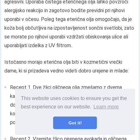
agresivni. Uporaba čistega eteričnega olja lahko povzroči
alergijsko reakcijo in zagotovo bodite previdni pri njihovi
uporabi v očesu. Poleg tega eterična olja omogočajo, da je
koža bolj občutljiva na izpostavljenost sončni svetlobi, zato
se morate po njihovi uporabi vzdržati obiskovanja ulice ali
uporabljati izdelka z UV filtrom..
Istočasno morajo eterična olja biti v kozmetični vrečki
dame, ki si prizadeva vedno videti dobro urejene in mlade:
Recept 1. Dve žlici oljčnega olja zmešamo z dvema
kapljicama rožmarinovega olja. Tukaj v dveh kapljicah
This website uses cookies to ensure you get the
dodamo olja iz geranije in citronke. Ta mešanica neguje
best experience on our website.
Learn more
kožo okoli oči in pomaga navlažiti ne le površino
povrhnjice, ampak tudi notranje plasti;
Got it!
Recept 2. Vzemite žlico pirenega avokada in oljčnega