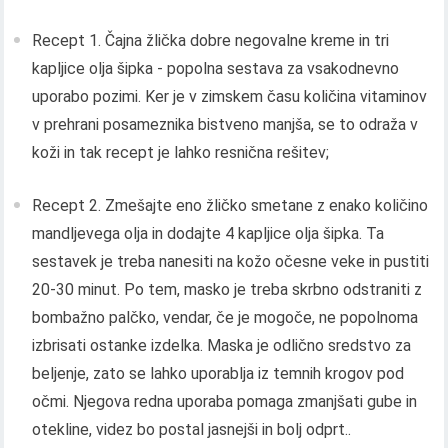
Recept 1. Čajna žlička dobre negovalne kreme in tri
kapljice olja šipka - popolna sestava za vsakodnevno
uporabo pozimi. Ker je v zimskem času količina vitaminov
v prehrani posameznika bistveno manjša, se to odraža v
koži in tak recept je lahko resnična rešitev;
Recept 2. Zmešajte eno žličko smetane z enako količino
mandljevega olja in dodajte 4 kapljice olja šipka. Ta
sestavek je treba nanesiti na kožo očesne veke in pustiti
20-30 minut. Po tem, masko je treba skrbno odstraniti z
bombažno palčko, vendar, če je mogoče, ne popolnoma
izbrisati ostanke izdelka. Maska je odlično sredstvo za
beljenje, zato se lahko uporablja iz temnih krogov pod
očmi. Njegova redna uporaba pomaga zmanjšati gube in
otekline, videz bo postal jasnejši in bolj odprt..