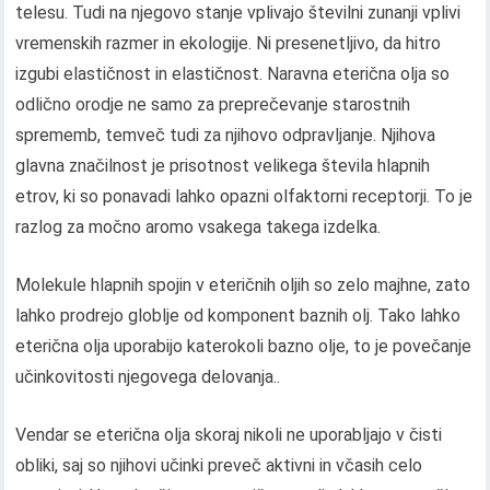
telesu. Tudi na njegovo stanje vplivajo številni zunanji vplivi
vremenskih razmer in ekologije. Ni presenetljivo, da hitro
izgubi elastičnost in elastičnost. Naravna eterična olja so
odlično orodje ne samo za preprečevanje starostnih
sprememb, temveč tudi za njihovo odpravljanje. Njihova
glavna značilnost je prisotnost velikega števila hlapnih
etrov, ki so ponavadi lahko opazni olfaktorni receptorji. To je
razlog za močno aromo vsakega takega izdelka.
Molekule hlapnih spojin v eteričnih oljih so zelo majhne, ​​zato
lahko prodrejo globlje od komponent baznih olj. Tako lahko
eterična olja uporabijo katerokoli bazno olje, to je povečanje
učinkovitosti njegovega delovanja..
Vendar se eterična olja skoraj nikoli ne uporabljajo v čisti
obliki, saj so njihovi učinki preveč aktivni in včasih celo