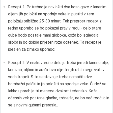
Recept 1. Potrebno je navlažiti dva kosa gaze z lanenim
oljem, jih položiti na spodnje veke in pustiti v tem
položaju približno 25-30 minut. Tak preprost recept z
redno uporabo se bo pokazal prav v redu - celo stare
gube bodo postale manj globoke, koža bo izgledala
sijoča ​​in bo dobila prijeten roza odtenek. Ta recept je
idealen za zimsko uporabo;
Recept 2. V enakovredne dele je treba jemati laneno olje,
koruzno, oljčno in arašidovo olje ter jih rahlo segrevati v
vodni kopeli. S to sestavo je treba namočiti dve
bombažni palčki in jih položiti na spodnje veke. Čudež se
lahko uporablja tri mesece dvakrat tedensko. Koža
očesnih vek postane gladka, trdnejša, ne bo več redčila in
se z novimi gubami prerasla..