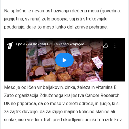
Na splošno je nevarnost uživanja rdečega mesa (govedina,
jagnjetina, svinjina) zelo pogojna, saj isti strokovnjaki
poudarjajo, da je to meso lahko del zdrave prehrane..
Meso je odličen vir beljakovin, cinka, železa in vitamina B.
Zato organizacija Združenega kraljestva Cancer Research
UK ne priporoča, da se meso v celoti odreče, in ljudje, ki si
za zajtrk dovolijo, da zaužijejo majhno količino slanine ali
šunke, niso vredni. strah pred škodljivimi učinki teh izdelkov.