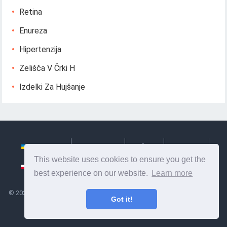
Retina
Enureza
Hipertenzija
Zelišča V Črki H
Izdelki Za Hujšanje
Українська
Български
Česky
Hrvatski
This website uses cookies to ensure you get the
Polski
Slovenský
Slovenščina
Сербиан
best experience on our website.
Learn more
©
2026
Ze Signon
- Koristne informacije in nasveti o skrbi zase. Zdravje,
Got it!
prehrana in drugo.