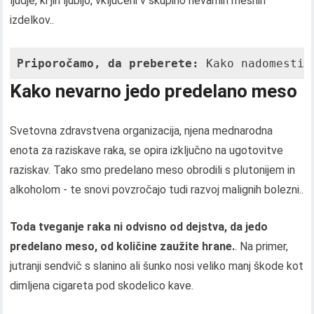
ljudje, ki jih ljubijo, vključeni v skupino nevarnih mesnih
izdelkov..
Priporočamo, da preberete:
 Kako nadomestit
Kako nevarno jedo predelano meso
Svetovna zdravstvena organizacija, njena mednarodna
enota za raziskave raka, se opira izključno na ugotovitve
raziskav. Tako smo predelano meso obrodili s plutonijem in
alkoholom - te snovi povzročajo tudi razvoj malignih bolezni..
Toda tveganje raka ni odvisno od dejstva, da jedo
predelano meso, od količine zaužite hrane.
. Na primer,
jutranji sendvič s slanino ali šunko nosi veliko manj škode kot
dimljena cigareta pod skodelico kave.