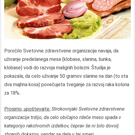
Poročilo Svetovne zdravstvene organizacije navaja, da
uživanje predelanega mesa (klobase, slanina, šunka,
klobase) vodi do razvoja malignih bolezni. Študija je
pokazala, da celo uživanje 50 gramov slanine na dan (to sta
dva majhna kosa) povečujeta tveganje za razvoj raka kolona
za 18%..
Prosimo, upoštevajte:
Strokovnjaki Svetovne zdravstvene
organizacije trdijo, da celo običajno rdeče meso spada v
kategorijo rakotvornih izdelkov, čeprav še ni bilo dovolj
zbranih dokazov, vendar se dela v tej smeri..