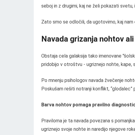
seboj in z drugimi, kaj ne želi pokazati svetu, 
Zato smo se odločili, da ugotovimo, kaj nam
Navada grizanja nohtov ali
Obstaja cela galaksija tako imenovane "šolske
pridobijo v otroštvu - ugriznejo nohte, kape, s
Po mnenju psihologov navada žvečenje noht
Poskušam rešiti notranji konflikt, “glodalec”
Barva nohtov pomaga pravilno diagnosticir
Praviloma je ta navada povezana s pomanjkan
ugriznejo svoje nohte in naredijo njegove rok