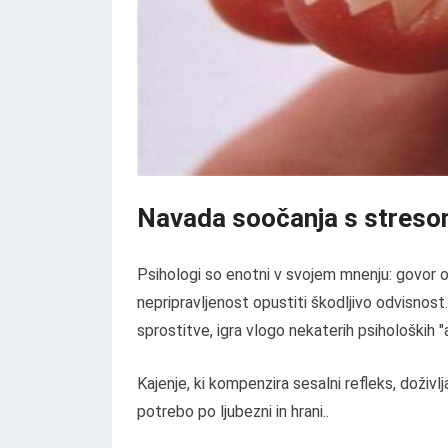
Navada soočanja s stresom
Psihologi so enotni v svojem mnenju: govor o f
nepripravljenost opustiti škodljivo odvisnost
sprostitve, igra vlogo nekaterih psiholoških "
Kajenje, ki kompenzira sesalni refleks, doživl
potrebo po ljubezni in hrani..