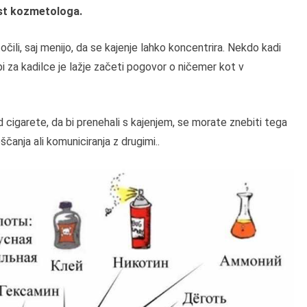
st kozmetologa.
točili, saj menijo, da se kajenje lahko koncentrira. Nekdo kadi
i za kadilce je lažje začeti pogovor o ničemer kot v
cigarete, da bi prenehali s kajenjem, se morate znebiti tega
čanja ali komuniciranja z drugimi..