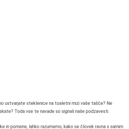
no ustvarjate steklenice na toaletni mizi vaše tašče? Ne
raskate? Toda vse te navade so signali naše podzavesti.
roke in pomene, lahko razumemo, kako se človek ravna s samim