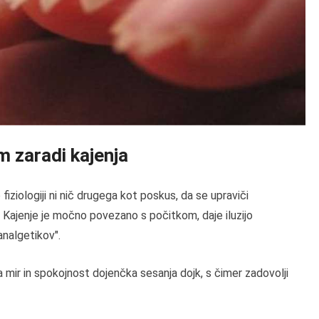
 zaradi kajenja
iziologiji ni nič drugega kot poskus, da se upraviči
. Kajenje je močno povezano s počitkom, daje iluzijo
analgetikov".
ja mir in spokojnost dojenčka sesanja dojk, s čimer zadovolji