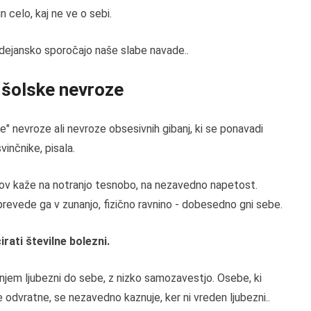
in celo, kaj ne ve o sebi.
 dejansko sporočajo naše slabe navade..
 šolske nevroze
" nevroze ali nevroze obsesivnih gibanj, ki se ponavadi
vinčnike, pisala.
ov kaže na notranjo tesnobo, na nezavedno napetost.
 prevede ga v zunanjo, fizično ravnino - dobesedno gni sebe.
ati številne bolezni.
jem ljubezni do sebe, z nizko samozavestjo. Osebe, ki
e odvratne, se nezavedno kaznuje, ker ni vreden ljubezni..