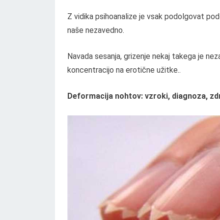
Z vidika psihoanalize je vsak podolgovat podo
naše nezavedno.
Navada sesanja, grizenje nekaj takega je ne
koncentracijo na erotične užitke..
Deformacija nohtov: vzroki, diagnoza, zdr