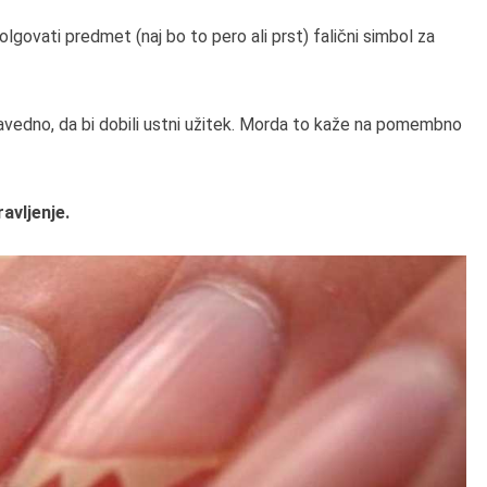
lgovati predmet (naj bo to pero ali prst) falični simbol za
zavedno, da bi dobili ustni užitek. Morda to kaže na pomembno
avljenje.