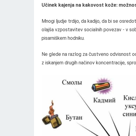
Učinek kajenja na kakovost kože: možno
Mnogi ljudje trdijo, da kadijo, da bi se osredo
olajša vzpostavitev socialnih povezav - v sob
pisarniškem hodniku.
Ne glede na razlog za čustveno odvisnost od 
z iskanjem drugih načinov koncentracije, sproš