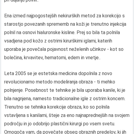
Ena izmed najpogostejših nekirurških metod za korekcijo s
starostjo povezanih sprememb na koži je trenutno injekcija
polnil na osnovi hialuronske kisline. Prej so bila ta polnila
vsadjena pod kožo z ostrimi kirurškimi iglami, katerih
uporaba je povečala pojavnost neželenih učinkov - kot so
bolečina, krvavitev, hematomi, edem in vnetje..
Leta 2005 se je estetska medicina dopolnila z novo
revolucionarno metodo modeliranja obraza - ti mehko
polnjenje. Posebnost te tehnike je bila uporaba kanile, ki je
bila nagnjena, namesto tradicionalne igle z ostrim koncem.
Trenutno se tehnika korekcije obraza, ko so polnila
vstavljena s kanilami, šteje za eno najnaprednejših na svojem
področju in jo odobrijo plastični kirurgi po vsem svetu.
Omogoča vam, da povečate obseg obraznih predelov, ki jih