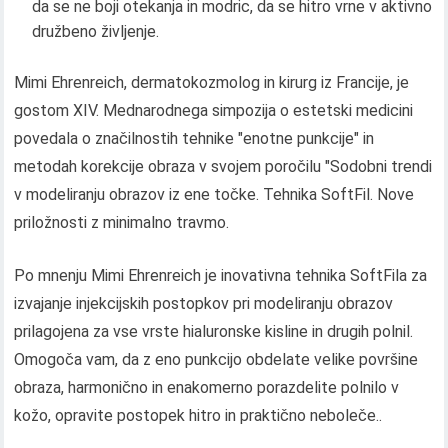
da se ne boji otekanja in modric, da se hitro vrne v aktivno
družbeno življenje.
Mimi Ehrenreich, dermatokozmolog in kirurg iz Francije, je
gostom XIV. Mednarodnega simpozija o estetski medicini
povedala o značilnostih tehnike "enotne punkcije" in
metodah korekcije obraza v svojem poročilu "Sodobni trendi
v modeliranju obrazov iz ene točke. Tehnika SoftFil. Nove
priložnosti z minimalno travmo.
Po mnenju Mimi Ehrenreich je inovativna tehnika SoftFila za
izvajanje injekcijskih postopkov pri modeliranju obrazov
prilagojena za vse vrste hialuronske kisline in drugih polnil.
Omogoča vam, da z eno punkcijo obdelate velike površine
obraza, harmonično in enakomerno porazdelite polnilo v
kožo, opravite postopek hitro in praktično neboleče..