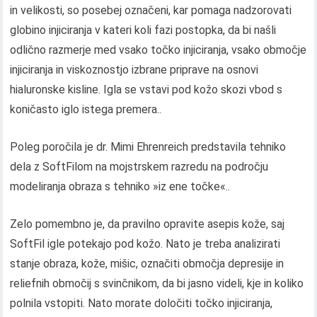
in velikosti, so posebej označeni, kar pomaga nadzorovati
globino injiciranja v kateri koli fazi postopka, da bi našli
odlično razmerje med vsako točko injiciranja, vsako območje
injiciranja in viskoznostjo izbrane priprave na osnovi
hialuronske kisline. Igla se vstavi pod kožo skozi vbod s
koničasto iglo istega premera..
Poleg poročila je dr. Mimi Ehrenreich predstavila tehniko
dela z SoftFilom na mojstrskem razredu na področju
modeliranja obraza s tehniko »iz ene točke«..
Zelo pomembno je, da pravilno opravite asepis kože, saj
SoftFil igle potekajo pod kožo. Nato je treba analizirati
stanje obraza, kože, mišic, označiti območja depresije in
reliefnih območij s svinčnikom, da bi jasno videli, kje in koliko
polnila vstopiti. Nato morate določiti točko injiciranja,