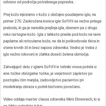
odvisno od področja potrebnega popravka..
Prej kožo injiciramo v kožo z običajno poudarjeno iglo, na
primer 27G. Zaokrožena konica igle SoftFil se nežno prilega
prebodu, ki ga je naredila prejšnja igla, obenem pa z drugo
roko raztegne kožo. Igla z lahkoto preide pod kožo na ravni
papilarne ali reticularne kože, ne da bi poškodovala tkiva in
stene krvnih žil in brez napora zdravnika. Vedno je treba z
iglo nežno rokovati in zlahka doseči želena območja..
Zahvaljujoč delu z iglami SoftFil in tehniki vnosa polnila iz
ene točke vbrizgalne točke, je verjetnost zapletov po
postopku čim manjša, zadovoljstvo pacientov pri
modeliranju obraza s polnili bistveno povečano..
Video oddaja master classa zdravnika Mimi Ehrenreich, ki si
ga lahko ogledate tukaj: