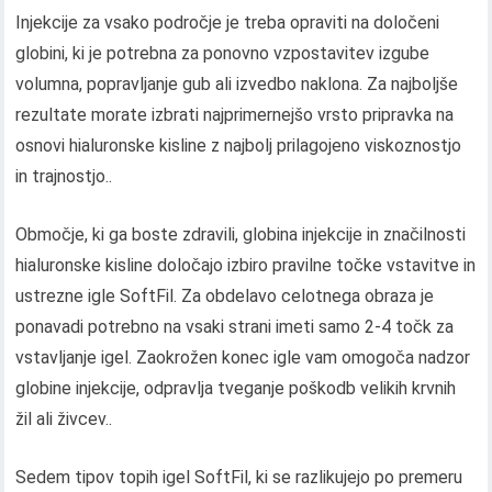
Injekcije za vsako področje je treba opraviti na določeni
globini, ki je potrebna za ponovno vzpostavitev izgube
volumna, popravljanje gub ali izvedbo naklona. Za najboljše
rezultate morate izbrati najprimernejšo vrsto pripravka na
osnovi hialuronske kisline z najbolj prilagojeno viskoznostjo
in trajnostjo..
Območje, ki ga boste zdravili, globina injekcije in značilnosti
hialuronske kisline določajo izbiro pravilne točke vstavitve in
ustrezne igle SoftFil. Za obdelavo celotnega obraza je
ponavadi potrebno na vsaki strani imeti samo 2-4 točk za
vstavljanje igel. Zaokrožen konec igle vam omogoča nadzor
globine injekcije, odpravlja tveganje poškodb velikih krvnih
žil ali živcev..
Sedem tipov topih igel SoftFil, ki se razlikujejo po premeru