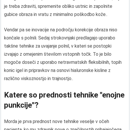
je treba zdraviti, spremenite obliko ustnic in zapolnite
gubice obraza in vratu z minimalno poškodbo kože..
Vendar pa se inovacije na področju korekcije obraza niso
končale s polnili. Sedaj strokovnjaki predlagajo uporabo
takšne tehnike za uvajanje polnil, v kateri se postopki
izvajajo z omejenim številom vstopnih točk. To je bilo
mogoče doseči z uporabo netravmatskih fleksibilnih, topih
konic igel in pripravkov na osnovi hialuronske kisline z
različno viskoznostjo in trajnostjo..
Katere so prednosti tehnike "enojne
punkcije"?
Morda je prva prednost nove tehnike veselje v očeh
pacienta, ko mu zdravnik pove o značilnostih prihajajočega