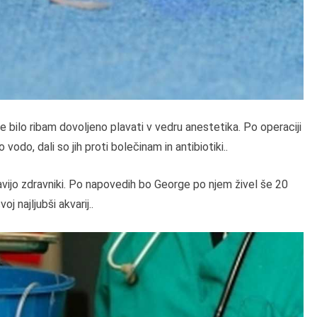
je bilo ribam dovoljeno plavati v vedru anestetika. Po operaciji
odo, dali so jih proti bolečinam in antibiotiki..
pravijo zdravniki. Po napovedih bo George po njem živel še 20
oj najljubši akvarij..