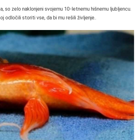
ka, so zelo naklonjeni svojemu 10-letnemu hišnemu ljubljencu.
odločili storiti vse, da bi mu rešili življenje..