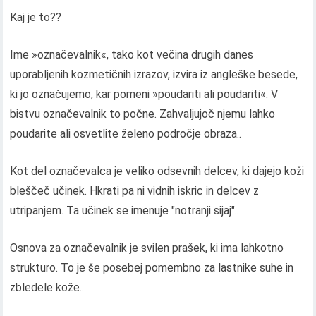
Kaj je to??
Ime »označevalnik«, tako kot večina drugih danes
uporabljenih kozmetičnih izrazov, izvira iz angleške besede,
ki jo označujemo, kar pomeni »poudariti ali poudariti«. V
bistvu označevalnik to počne. Zahvaljujoč njemu lahko
poudarite ali osvetlite želeno področje obraza..
Kot del označevalca je veliko odsevnih delcev, ki dajejo koži
bleščeč učinek. Hkrati pa ni vidnih iskric in delcev z
utripanjem. Ta učinek se imenuje "notranji sijaj"..
Osnova za označevalnik je svilen prašek, ki ima lahkotno
strukturo. To je še posebej pomembno za lastnike suhe in
zbledele kože..