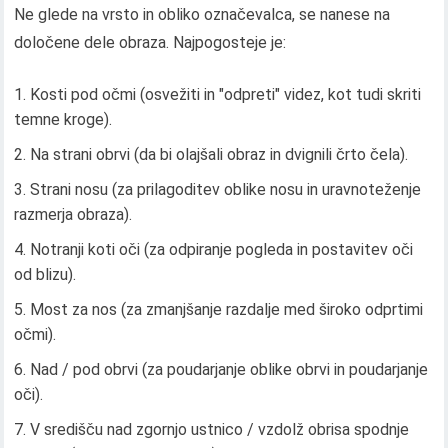
Ne glede na vrsto in obliko označevalca, se nanese na
določene dele obraza. Najpogosteje je:
Kosti pod očmi (osvežiti in "odpreti" videz, kot tudi skriti
temne kroge).
Na strani obrvi (da bi olajšali obraz in dvignili črto čela).
Strani nosu (za prilagoditev oblike nosu in uravnoteženje
razmerja obraza).
Notranji koti oči (za odpiranje pogleda in postavitev oči
od blizu).
Most za nos (za zmanjšanje razdalje med široko odprtimi
očmi).
Nad / pod obrvi (za poudarjanje oblike obrvi in ​​poudarjanje
oči).
V središču nad zgornjo ustnico / vzdolž obrisa spodnje