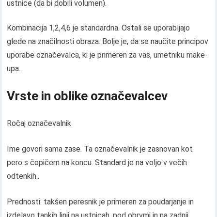
ustnice (da bi dobili volumen).
Kombinacija 1,2,4,6 je standardna. Ostali se uporabljajo
glede na značilnosti obraza. Bolje je, da se naučite principov
uporabe označevalca, ki je primeren za vas, umetniku make-
upa..
Vrste in oblike označevalcev
Ročaj označevalnik
Ime govori sama zase. Ta označevalnik je zasnovan kot
pero s čopičem na koncu. Standard je na voljo v večih
odtenkih..
Prednosti: takšen peresnik je primeren za poudarjanje in
izdelavo tankih linij na ustnicah, pod obrvmi in na zadnji