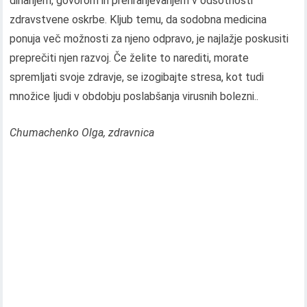
dihanjem, govorom in prehranjevanjem v odsotnosti
zdravstvene oskrbe. Kljub temu, da sodobna medicina
ponuja več možnosti za njeno odpravo, je najlažje poskusiti
preprečiti njen razvoj. Če želite to narediti, morate
spremljati svoje zdravje, se izogibajte stresa, kot tudi
množice ljudi v obdobju poslabšanja virusnih bolezni..
Chumachenko Olga, zdravnica