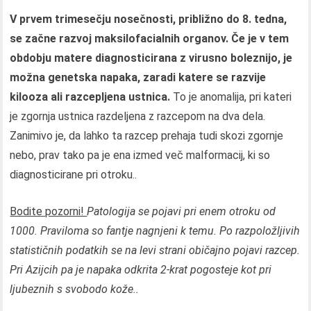
V prvem trimesečju nosečnosti, približno do 8. tedna,
se začne razvoj maksilofacialnih organov. Če je v tem
obdobju matere diagnosticirana z virusno boleznijo, je
možna genetska napaka, zaradi katere se razvije
kilooza ali razcepljena ustnica.
To je anomalija, pri kateri
je zgornja ustnica razdeljena z razcepom na dva dela.
Zanimivo je, da lahko ta razcep prehaja tudi skozi zgornje
nebo, prav tako pa je ena izmed več malformacij, ki so
diagnosticirane pri otroku..
Bodite pozorni!
Patologija se pojavi pri enem otroku od
1000. Praviloma so fantje nagnjeni k temu. Po razpoložljivih
statističnih podatkih se na levi strani običajno pojavi razcep.
Pri Azijcih pa je napaka odkrita 2-krat pogosteje kot pri
ljubeznih s svobodo kože..