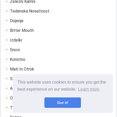
Železni Kamni
Tedenska Nosečnost
Dojenje
Bitter Mouth
Izdelki
Snovi
Koristno
Mati In Otrok
Srce
This website uses cookies to ensure you get the
Ateroskleroza
best experience on our website.
Learn more
Osteohondroza
Got it!
Thrush