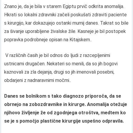
Znano je, da je bila v starem Egiptu prvič odkrita anomalija.
Hkrati so lokalni zdravniki začeli poskušati zdraviti paciente
s kirurgijo, kar dokazujejo ostanki mumij danes. Takrat so bile
za šivanje uporabljene živalske žile. Kasneje je bil postopek
popravka podrobneje opisan na Kitajskem..
V različnih časih je bil odnos do ljudi z razcepljenimi
ustnicami drugačen. Nekateri so menili, da so jih bogovi
kaznovali za zla dejanja, drugi so jih imenovali posebni,
obdarjeni z nadnaravnimi močmi..
Danes se bolnikom s tako diagnozo priporoča, da se
obrnejo na zobozdravnike in kirurge. Anomalija otežuje
njihovo življenje že od zgodnjega otroštva, medtem ko
se je s pomočjo plastične kirurgije uspešno odpravila.