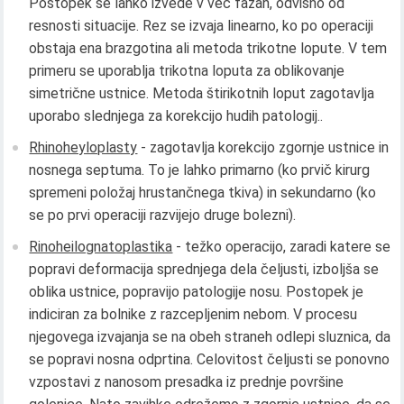
Postopek se lahko izvede v več fazah, odvisno od
resnosti situacije. Rez se izvaja linearno, ko po operaciji
obstaja ena brazgotina ali metoda trikotne lopute. V tem
primeru se uporablja trikotna loputa za oblikovanje
simetrične ustnice. Metoda štirikotnih loput zagotavlja
uporabo slednjega za korekcijo hudih patologij..
Rhinoheyloplasty
- zagotavlja korekcijo zgornje ustnice in
nosnega septuma. To je lahko primarno (ko prvič kirurg
spremeni položaj hrustančnega tkiva) in sekundarno (ko
se po prvi operaciji razvijejo druge bolezni).
Rinoheilognatoplastika
- težko operacijo, zaradi katere se
popravi deformacija sprednjega dela čeljusti, izboljša se
oblika ustnice, popravijo patologije nosu. Postopek je
indiciran za bolnike z razcepljenim nebom. V procesu
njegovega izvajanja se na obeh straneh odlepi sluznica, da
se popravi nosna odprtina. Celovitost čeljusti se ponovno
vzpostavi z nanosom presadka iz prednje površine