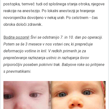
postopka, temveč tudi od splošnega stanja otroka, njegove
reakcije na anestezijo. Po lokalni anesteziji je hranjenje
novorojenčka dovoljeno v nekaj urah. Po celotnem - čas
obroka določi zdravnik..
Bodite pozorni!
Šivi se odstranijo 7. in 10. dan po operaciji.
Potem se še 3 mesece v nos vstavi cev, ki preprečuje
deformacijo votline in kril. V redkih primerih je za
preprečevanje raztezanja ustnic in razhajanja šivov
priporočljiv poseben pokrivni trak. Babyove roke so pritrjene
s pnevmatikami.