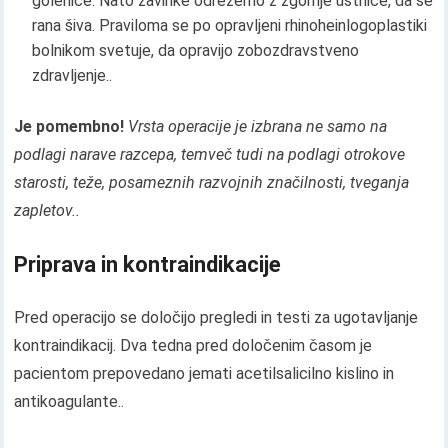
golenice. Nato zavihke odrežemo z zgornje ustnice, da se
rana šiva. Praviloma se po opravljeni rhinoheinlogoplastiki
bolnikom svetuje, da opravijo zobozdravstveno
zdravljenje..
Je pomembno!
Vrsta operacije je izbrana ne samo na
podlagi narave razcepa, temveč tudi na podlagi otrokove
starosti, teže, posameznih razvojnih značilnosti, tveganja
zapletov..
Priprava in kontraindikacije
Pred operacijo se določijo pregledi in testi za ugotavljanje
kontraindikacij. Dva tedna pred določenim časom je
pacientom prepovedano jemati acetilsalicilno kislino in
antikoagulante..