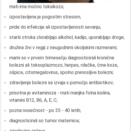
mati ima močno toksikozo;
izpostavljena je pogostim stresom;
pride do infekcije ali izpostavljenosti sevanju;
starši otroka zlorabljajo alkohol, kadijo, uporabljajo droge;
družina živi v regiji z neugodnimi okoljskimi razmerami;
mami so v prvem trimesečju diagnosticirali kronične
bolezni ali toksoplazmozo, herpes, rdečke, črne koze,
ošpice, citomegalovirus, spolno prenosljive bolezni;
zdravljenje bolezni se izvaja s pomočjo antibiotikov;
prisotna je avitaminoza - mati manjka folna kislina,
vitamini B12, B6, A, E, C;
pozna nosečnost - po 35 - 40 letih;
diagnosticirali so tumor maternice;
zgodovino splava;