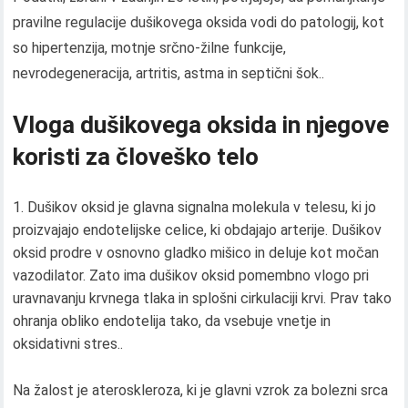
pravilne regulacije dušikovega oksida vodi do patologij, kot
so hipertenzija, motnje srčno-žilne funkcije,
nevrodegeneracija, artritis, astma in septični šok..
Vloga dušikovega oksida in njegove
koristi za človeško telo
Dušikov oksid je glavna signalna molekula v telesu, ki jo
proizvajajo endotelijske celice, ki obdajajo arterije. Dušikov
oksid prodre v osnovno gladko mišico in deluje kot močan
vazodilator. Zato ima dušikov oksid pomembno vlogo pri
uravnavanju krvnega tlaka in splošni cirkulaciji krvi. Prav tako
ohranja obliko endotelija tako, da vsebuje vnetje in
oksidativni stres..
Na žalost je ateroskleroza, ki je glavni vzrok za bolezni srca