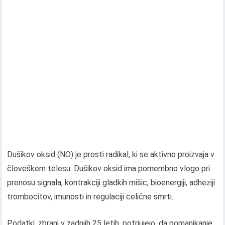
Dušikov oksid (NO) je prosti radikal, ki se aktivno proizvaja v
človeškem telesu. Dušikov oksid ima pomembno vlogo pri
prenosu signala, kontrakciji gladkih mišic, bioenergiji, adheziji
trombocitov, imunosti in regulaciji celične smrti..
Podatki, zbrani v zadnjih 25 letih, potrjujejo, da pomanjkanje