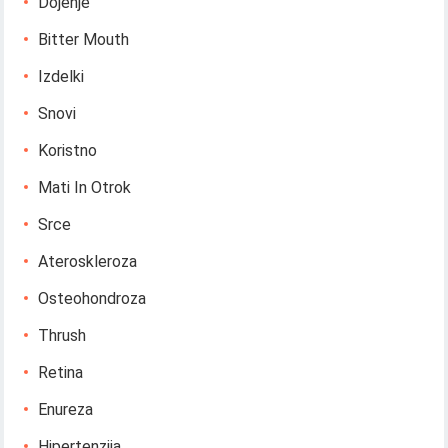
Dojenje
Bitter Mouth
Izdelki
Snovi
Koristno
Mati In Otrok
Srce
Ateroskleroza
Osteohondroza
Thrush
Retina
Enureza
Hipertenzija