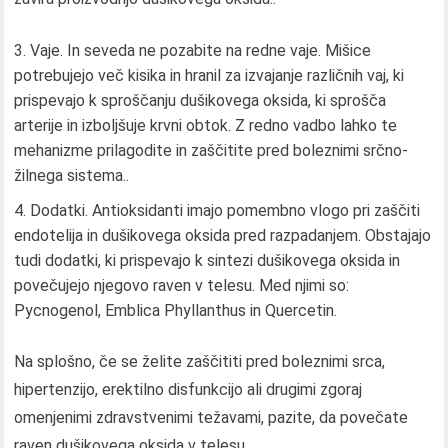
Vaje. In seveda ne pozabite na redne vaje. Mišice
potrebujejo več kisika in hranil za izvajanje različnih vaj, ki
prispevajo k sproščanju dušikovega oksida, ki sprošča
arterije in izboljšuje krvni obtok. Z redno vadbo lahko te
mehanizme prilagodite in zaščitite pred boleznimi srčno-
žilnega sistema..
Dodatki. Antioksidanti imajo pomembno vlogo pri zaščiti
endotelija in dušikovega oksida pred razpadanjem. Obstajajo
tudi dodatki, ki prispevajo k sintezi dušikovega oksida in
povečujejo njegovo raven v telesu. Med njimi so:
Pycnogenol, Emblica Phyllanthus in Quercetin.
Na splošno, če se želite zaščititi pred boleznimi srca,
hipertenzijo, erektilno disfunkcijo ali drugimi zgoraj
omenjenimi zdravstvenimi težavami, pazite, da povečate
raven dušikovega oksida v telesu..