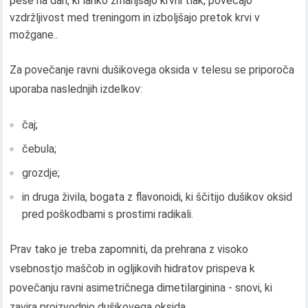
pese na dan, ki lahko zmanjšajo krvni tlak, povečajo
vzdržljivost med treningom in izboljšajo pretok krvi v
možgane..
Za povečanje ravni dušikovega oksida v telesu se priporoča
uporaba naslednjih izdelkov:
čaj;
čebula;
grozdje;
in druga živila, bogata z flavonoidi, ki ščitijo dušikov oksid
pred poškodbami s prostimi radikali.
Prav tako je treba zapomniti, da prehrana z visoko
vsebnostjo maščob in ogljikovih hidratov prispeva k
povečanju ravni asimetričnega dimetilarginina - snovi, ki
zavira proizvodnjo dušikovega oksida..