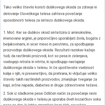
Tako veliko število koristi dušikovega oksida za zdravje in
delovanje človeškega telesa zahteva povečanje
sposobnosti telesa za sintezo dušikovega oksida..
Moč. Ker se dušikov oksid sintetizira iz aminokisline,
imenovane arginin, je priporočljivo uporabljati živila, bogata z
beljakovinami, in sicer meso in perutnino, za spodbujanje
proizvodnje dušikovega oksida. Rezultati raziskav kažejo
tudi, da rastlinski proizvodi, kot so pesa in zelenjava,
vsebujejo nitrate in nitrite, ki spodbujajo nastajanje
dušikovega oksida v telesu. In če upoštevate vsebnost
kalija v njih, ni presenetljivo, da prehrana, ki vključuje veliko
število takih rastlinskih proizvodov, zmanjšuje tveganje za
kapi, srčne napade, diabetes in druge zdravstvene težave..
Sok iz sladkorne pese Odličen način za povečanje ravni
dušikovega oksida v telesu je uporaba dveh kozarčkov soka