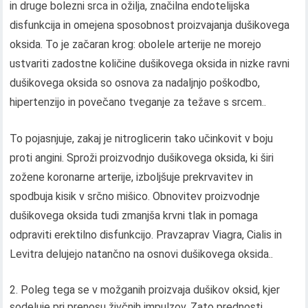
in druge bolezni srca in ožilja, značilna endotelijska
disfunkcija in omejena sposobnost proizvajanja dušikovega
oksida. To je začaran krog: obolele arterije ne morejo
ustvariti zadostne količine dušikovega oksida in nizke ravni
dušikovega oksida so osnova za nadaljnjo poškodbo,
hipertenzijo in povečano tveganje za težave s srcem..
To pojasnjuje, zakaj je nitroglicerin tako učinkovit v boju
proti angini. Sproži proizvodnjo dušikovega oksida, ki širi
zožene koronarne arterije, izboljšuje prekrvavitev in
spodbuja kisik v srčno mišico. Obnovitev proizvodnje
dušikovega oksida tudi zmanjša krvni tlak in pomaga
odpraviti erektilno disfunkcijo. Pravzaprav Viagra, Cialis in
Levitra delujejo natančno na osnovi dušikovega oksida..
Poleg tega se v možganih proizvaja dušikov oksid, kjer
sodeluje pri prenosu živčnih impulzov. Zato prednosti