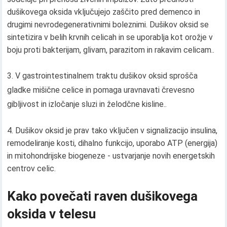
dušikovega oksida vključujejo zaščito pred demenco in
drugimi nevrodegenerativnimi boleznimi. Dušikov oksid se
sintetizira v belih krvnih celicah in se uporablja kot orožje v
boju proti bakterijam, glivam, parazitom in rakavim celicam..
3. V gastrointestinalnem traktu dušikov oksid sprošča
gladke mišične celice in pomaga uravnavati črevesno
gibljivost in izločanje sluzi in želodčne kisline..
Dušikov oksid je prav tako vključen v signalizacijo insulina,
remodeliranje kosti, dihalno funkcijo, uporabo ATP (energija)
in mitohondrijske biogeneze - ustvarjanje novih energetskih
centrov celic.
Kako povečati raven dušikovega
oksida v telesu