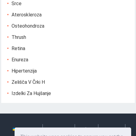
Srce
Ateroskleroza
Osteohondroza
Thrush
Retina
Enureza
Hipertenzija
Zelišča V Črki H
Izdelki Za Hujšanje
Українська
Български
Česky
Hrvatski