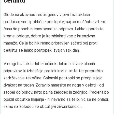
celulitu
Glede na aktivnost estrogenov v prvi fazi ciklusa
predpisujemo lipolitične postopke, saj so maščobe v tem
času še posebej enostavne za odpravo. Lahko uporabite
kreme, obloge, dobro je kombinirati vse z intenzivno
masažo. Če je bolnik resno pripravljen začeti boj proti
celulitu, se lahko postopek izvaja vsak dan..
V drugi fazi cikla dober učinek dobimo iz vaskularnih
pripravkov, ki izboljšajo pretok krvi in ​​limfe ter preprečijo
zadrževanje tekočine. Salonski postopki se predpisujejo
dvakrat na teden. Zdravilo nanesite na noge v celoti - od
stopal do bokov, nato pa na želodec in zadnjico. Pacient bo
opazil občutke hlajenja - ni nevarno za telo, nič se ne ohladi,
samo na želodcu so občutljivi živčni končiči..