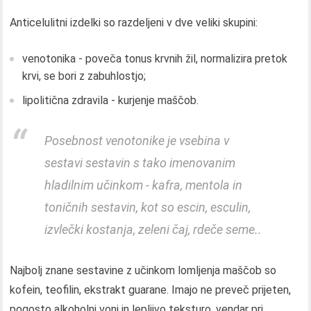
Anticelulitni izdelki so razdeljeni v dve veliki skupini:
venotonika - poveča tonus krvnih žil, normalizira pretok
krvi, se bori z zabuhlostjo;
lipolitična zdravila - kurjenje maščob.
Posebnost venotonike je vsebina v
sestavi sestavin s tako imenovanim
hladilnim učinkom - kafra, mentola in
toničnih sestavin, kot so escin, esculin,
izvlečki kostanja, zeleni čaj, rdeče seme..
Najbolj znane sestavine z učinkom lomljenja maščob so
kofein, teofilin, ekstrakt guarane. Imajo ne preveč prijeten,
pogosto alkoholni vonj in lepljivo teksturo, vendar pri