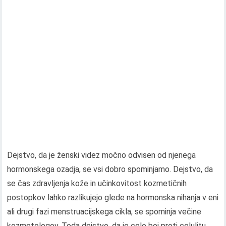
Dejstvo, da je ženski videz močno odvisen od njenega
hormonskega ozadja, se vsi dobro spominjamo. Dejstvo, da
se čas zdravljenja kože in učinkovitost kozmetičnih
postopkov lahko razlikujejo glede na hormonska nihanja v eni
ali drugi fazi menstruacijskega cikla, se spominja večine
kozmetologov. Toda dejstvo, da je celo boj proti celulitu