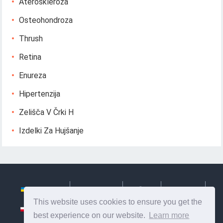
Ateroskleroza
Osteohondroza
Thrush
Retina
Enureza
Hipertenzija
Zelišča V Črki H
Izdelki Za Hujšanje
Українська
Български
Česky
Hrvatski
This website uses cookies to ensure you get the
Polski
Slovenský
Slovenščina
Сербиан
best experience on our website.
Learn more