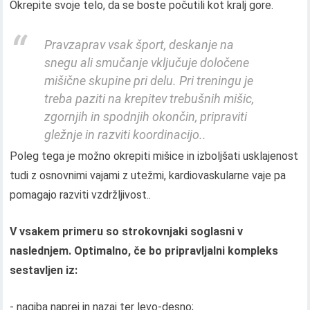
Okrepite svoje telo, da se boste počutili kot kralj gore.
Pravzaprav vsak šport, deskanje na
snegu ali smučanje vključuje določene
mišične skupine pri delu. Pri treningu je
treba paziti na krepitev trebušnih mišic,
zgornjih in spodnjih okončin, pripraviti
gležnje in razviti koordinacijo..
Poleg tega je možno okrepiti mišice in izboljšati usklajenost
tudi z osnovnimi vajami z utežmi, kardiovaskularne vaje pa
pomagajo razviti vzdržljivost..
V vsakem primeru so strokovnjaki soglasni v
naslednjem. Optimalno, če bo pripravljalni kompleks
sestavljen iz:
- nagiba naprej in nazaj ter levo-desno;