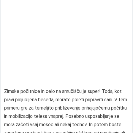
Zimske počitnice in celo na smučišču je super! Toda, kot
pravi priljubljena beseda, morate poleti pripraviti sani. V tem
primeru gre za temeljito približevanje prihajajočemu počitku
in mobilizacijo telesa vnaprej. Posebno usposabljanje se
mora začeti vsaj mesec ali nekaj tednov. In potem boste
zagotovo preživeli čas z največjim užitkom pri smučanju ali