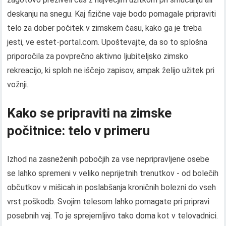
deskanju na snegu. Kaj fizične vaje bodo pomagale pripraviti
telo za dober počitek v zimskem času, kako ga je treba
jesti, ve estet-portal.com. Upoštevajte, da so to splošna
priporočila za povprečno aktivno ljubiteljsko zimsko
rekreacijo, ki sploh ne iščejo zapisov, ampak želijo užitek pri
vožnji..
Kako se pripraviti na zimske
počitnice: telo v primeru
Izhod na zasneženih pobočjih za vse nepripravljene osebe
se lahko spremeni v veliko neprijetnih trenutkov - od bolečih
občutkov v mišicah in poslabšanja kroničnih bolezni do vseh
vrst poškodb. Svojim telesom lahko pomagate pri pripravi
posebnih vaj. To je sprejemljivo tako doma kot v telovadnici.