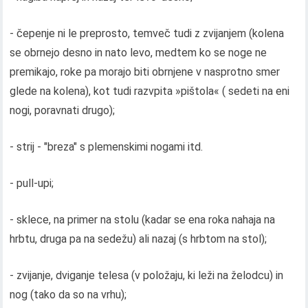
- čepenje ni le preprosto, temveč tudi z zvijanjem (kolena
se obrnejo desno in nato levo, medtem ko se noge ne
premikajo, roke pa morajo biti obrnjene v nasprotno smer
glede na kolena), kot tudi razvpita »pištola« ( sedeti na eni
nogi, poravnati drugo);
- strij - "breza" s plemenskimi nogami itd.
- pull-upi;
- sklece, na primer na stolu (kadar se ena roka nahaja na
hrbtu, druga pa na sedežu) ali nazaj (s hrbtom na stol);
- zvijanje, dviganje telesa (v položaju, ki leži na želodcu) in
nog (tako da so na vrhu);