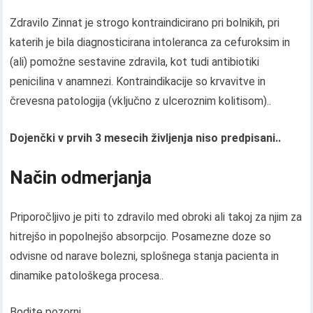
Zdravilo Zinnat je strogo kontraindicirano pri bolnikih, pri
katerih je bila diagnosticirana intoleranca za cefuroksim in
(ali) pomožne sestavine zdravila, kot tudi antibiotiki
penicilina v anamnezi. Kontraindikacije so krvavitve in
črevesna patologija (vključno z ulceroznim kolitisom)..
Dojenčki v prvih 3 mesecih življenja niso predpisani..
Način odmerjanja
Priporočljivo je piti to zdravilo med obroki ali takoj za njim za
hitrejšo in popolnejšo absorpcijo. Posamezne doze so
odvisne od narave bolezni, splošnega stanja pacienta in
dinamike patološkega procesa..
Bodite pozorni