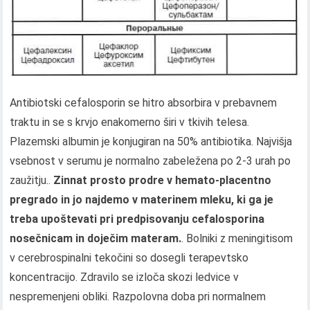
Antibiotski cefalosporin se hitro absorbira v prebavnem
traktu in se s krvjo enakomerno širi v tkivih telesa.
Plazemski albumin je konjugiran na 50% antibiotika. Najvišja
vsebnost v serumu je normalno zabeležena po 2-3 urah po
zaužitju..
Zinnat prosto prodre v hemato-placentno
pregrado in jo najdemo v materinem mleku, ki ga je
treba upoštevati pri predpisovanju cefalosporina
nosečnicam in doječim materam.
. Bolniki z meningitisom
v cerebrospinalni tekočini so dosegli terapevtsko
koncentracijo. Zdravilo se izloča skozi ledvice v
nespremenjeni obliki. Razpolovna doba pri normalnem