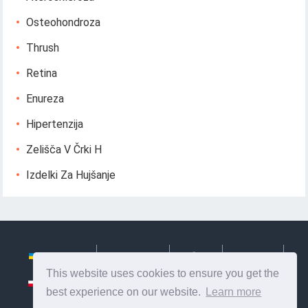
Osteohondroza
Thrush
Retina
Enureza
Hipertenzija
Zelišča V Črki H
Izdelki Za Hujšanje
Українська
Български
Česky
Hrvatski
This website uses cookies to ensure you get the
Polski
Slovenský
Slovenščina
Сербиан
best experience on our website.
Learn more