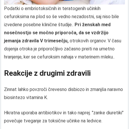
Podatki o embriotoksičnih in teratogenih učinkih
cefuroksima na plod so še vedno nezadostni, saj niso bile
izvedene posebne klinične študije..
Pri ženskah med
nosečnostjo se močno priporoča, da se vzdržijo
jemanja zdravila
V trimesečju,
otrokovih organov. V času
dojenja otroka je priporočljivo začasno preiti na umetno
hranjenje, ker se cefuroksim nahaja v materinem mleku..
Reakcije z drugimi zdravili
Zinnat lahko povzroči črevesno disbiozo in zmanjša naravno
biosintezo vitamina K.
Hkratna uporaba antibiotikov in tako naprej. "zanke diuretiki"
povečuje tveganje za toksične učinke na ledvice.