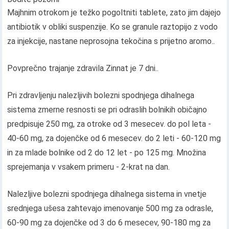
Majhnim otrokom je težko pogoltniti tablete, zato jim dajejo
antibiotik v obliki suspenzije. Ko se granule raztopijo z vodo
za injekcije, nastane neprosojna tekočina s prijetno aromo..
Povprečno trajanje zdravila Zinnat je 7 dni..
Pri zdravljenju nalezljivih bolezni spodnjega dihalnega
sistema zmerne resnosti se pri odraslih bolnikih običajno
predpisuje 250 mg, za otroke od 3 mesecev. do pol leta -
40-60 mg, za dojenčke od 6 mesecev. do 2 leti - 60-120 mg
in za mlade bolnike od 2 do 12 let - po 125 mg. Množina
sprejemanja v vsakem primeru - 2-krat na dan.
Nalezljive bolezni spodnjega dihalnega sistema in vnetje
srednjega ušesa zahtevajo imenovanje 500 mg za odrasle,
60-90 mg za dojenčke od 3 do 6 mesecev, 90-180 mg za