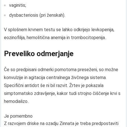
vaginitis;
dysbacteriosis (pri ženskah).
V splošnem krvnem testu se lahko odkrijejo levkopenija,
eozinofilija, hemolitična anemija in trombocitopenija..
Preveliko odmerjanje
Če so predpisani odmerki pomotoma preseženi, so možne
konvulzije in agitacija centralnega živčnega sistema.
Specifični antidot še ni bil razvit. Žrtev je pokazala
simptomatsko zdravljenje, kakor tudi strojno čiščenje krvi s
hemodializo..
Je pomembno
Z razvojem driske na ozadju Zinnata je treba predpostaviti