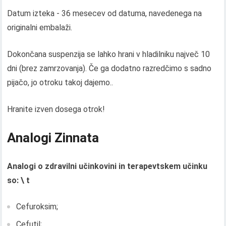
Datum izteka - 36 mesecev od datuma, navedenega na
originalni embalaži.
Dokončana suspenzija se lahko hrani v hladilniku največ 10
dni (brez zamrzovanja). Če ga dodatno razredčimo s sadno
pijačo, jo otroku takoj dajemo..
Hranite izven dosega otrok!
Analogi Zinnata
Analogi o zdravilni učinkovini in terapevtskem učinku
so: \ t
Cefuroksim;
Cefutil;