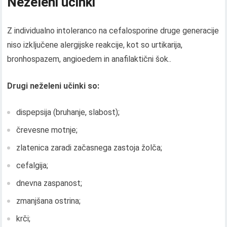
Neželeni učinki
Z individualno intoleranco na cefalosporine druge generacije
niso izključene alergijske reakcije, kot so urtikarija,
bronhospazem, angioedem in anafilaktični šok..
Drugi neželeni učinki so:
dispepsija (bruhanje, slabost);
črevesne motnje;
zlatenica zaradi začasnega zastoja žolča;
cefalgija;
dnevna zaspanost;
zmanjšana ostrina;
krči;