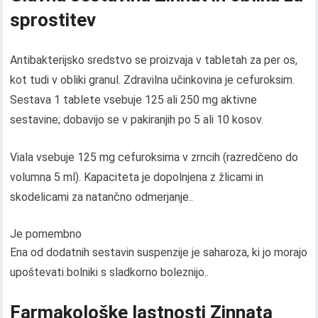
sprostitev
Antibakterijsko sredstvo se proizvaja v tabletah za per os,
kot tudi v obliki granul. Zdravilna učinkovina je cefuroksim.
Sestava 1 tablete vsebuje 125 ali 250 mg aktivne
sestavine; dobavijo se v pakiranjih po 5 ali 10 kosov.
Viala vsebuje 125 mg cefuroksima v zrncih (razredčeno do
volumna 5 ml). Kapaciteta je dopolnjena z žlicami in
skodelicami za natančno odmerjanje..
Je pomembno
Ena od dodatnih sestavin suspenzije je saharoza, ki jo morajo
upoštevati bolniki s sladkorno boleznijo..
Farmakološke lastnosti Zinnata