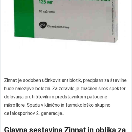
Zinnat je sodoben učinkovit antibiotik, predpisan za številne
hude nalezljive bolezni. Za zdravilo je značilen širok spekter
delovanja proti številnim predstavnikom patogene
mikroflore. Spada v klinično in farmakološko skupino
cefalosporinov 2. generacije..
Glavna sestavina Zinnat in oblika za