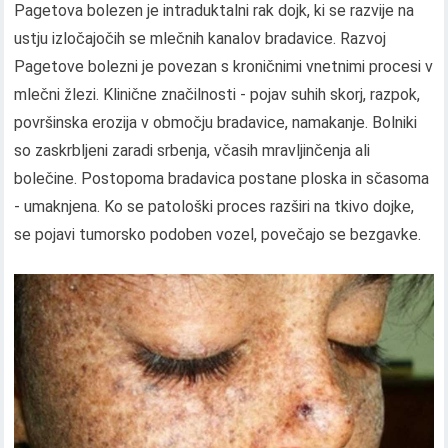
Pagetova bolezen je intraduktalni rak dojk, ki se razvije na
ustju izločajočih se mlečnih kanalov bradavice. Razvoj
Pagetove bolezni je povezan s kroničnimi vnetnimi procesi v
mlečni žlezi. Klinične značilnosti - pojav suhih skorj, razpok,
površinska erozija v območju bradavice, namakanje. Bolniki
so zaskrbljeni zaradi srbenja, včasih mravljinčenja ali
bolečine. Postopoma bradavica postane ploska in sčasoma
- umaknjena. Ko se patološki proces razširi na tkivo dojke,
se pojavi tumorsko podoben vozel, povečajo se bezgavke.