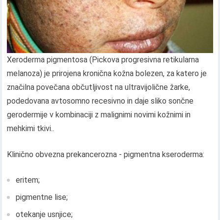
Xeroderma pigmentosa (Pickova progresivna retikularna
melanoza) je prirojena kronična kožna bolezen, za katero je
značilna povečana občutljivost na ultravijolične žarke,
podedovana avtosomno recesivno in daje sliko sončne
gerodermije v kombinaciji z malignimi novimi kožnimi in
mehkimi tkivi..
Klinično obvezna prekancerozna - pigmentna kseroderma:
eritem;
pigmentne lise;
otekanje usnjice;