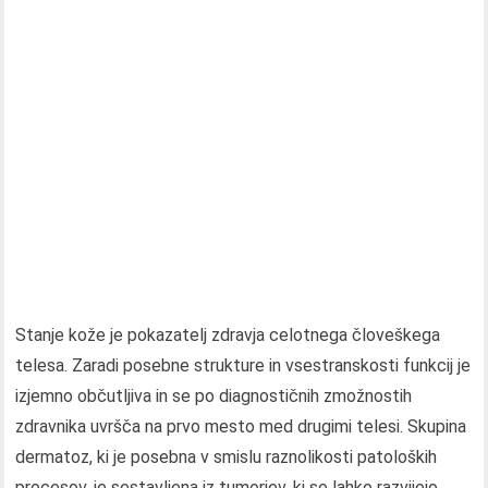
Stanje kože je pokazatelj zdravja celotnega človeškega
telesa. Zaradi posebne strukture in vsestranskosti funkcij je
izjemno občutljiva in se po diagnostičnih zmožnostih
zdravnika uvršča na prvo mesto med drugimi telesi. Skupina
dermatoz, ki je posebna v smislu raznolikosti patoloških
procesov, je sestavljena iz tumorjev, ki se lahko razvijejo