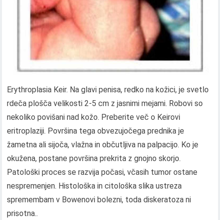
Erythroplasia Keir. Na glavi penisa, redko na kožici, je svetlo
rdeča plošča velikosti 2-5 cm z jasnimi mejami. Robovi so
nekoliko povišani nad kožo. Preberite več o Keirovi
eritroplaziji. Površina tega obvezujočega prednika je
žametna ali sijoča, vlažna in občutljiva na palpacijo. Ko je
okužena, postane površina prekrita z gnojno skorjo.
Patološki proces se razvija počasi, včasih tumor ostane
nespremenjen. Histološka in citološka slika ustreza
spremembam v Bowenovi bolezni, toda diskeratoza ni
prisotna..