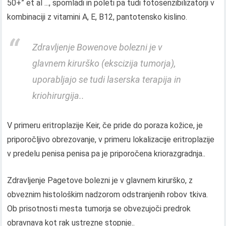
50+” et al ..., spomladi in poleti pa tudi fotosenzibilizatorji v
kombinaciji z vitamini A, E, B12, pantotensko kislino.
Zdravljenje Bowenove bolezni je v
glavnem kirurško (ekscizija tumorja),
uporabljajo se tudi laserska terapija in
kriohirurgija..
V primeru eritroplazije Keir, če pride do poraza kožice, je
priporočljivo obrezovanje, v primeru lokalizacije eritroplazije
v predelu penisa penisa pa je priporočena kriorazgradnja..
Zdravljenje Pagetove bolezni je v glavnem kirurško, z
obveznim histološkim nadzorom odstranjenih robov tkiva.
Ob prisotnosti mesta tumorja se obvezujoči predrok
obravnava kot rak ustrezne stopnje..