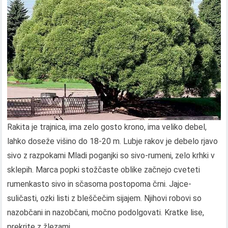
Rakita je trajnica, ima zelo gosto krono, ima veliko debel,
lahko doseže višino do 18-20 m. Lubje rakov je debelo rjavo
sivo z razpokami Mladi poganjki so sivo-rumeni, zelo krhki v
sklepih. Marca popki stožčaste oblike začnejo cveteti
rumenkasto sivo in sčasoma postopoma črni. Jajce-
suličasti, ozki listi z bleščečim sijajem. Njihovi robovi so
nazobčani in nazobčani, močno podolgovati. Kratke lise,
prekrite z žlezami.