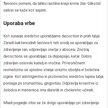
flavonov pomeni, da lahko rastlina krepi krvne žile. Glikozid
salicin se kaže kot aspirin.
Uporaba vrbe
Kot zunanje sredstvo uporabljamo decoction in prah lubja.
Zaradi baktericidnih lastnosti teh orodij se uporabljajo za
zdravljenje ran, odpravljajo vnetja z abscesi. Znotraj
decoctions se uporabljajo za dispepsijo, katar. Dobro
zdravljen oslovski kašelj in vročina. Pri kroničnem
revmatizmu se splošno stanje izrazito izboljša in bolečina
izgine. Kot adstrigentno in protivnetno sredstvo lupina lubja
pomaga pri stomatitisu, gingivitisu. Odpravlja krvavitve iz
želodca in maternice, ima diuretik in choleretic učinek.
Mladi poganjki vrbe se že dolgo uporabljajo pri zdravljenju