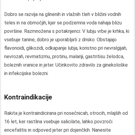
Dobro se razvija na glinenih in vlažnih tleh v bližini vodnih
teles in na območjih, kjer se podzemna voda nahaja blizu
površine. Razmnožena s potaknjenci. V lubju vrbe je krhka, ki
vsebuje tanine, dobro je uporabljati z drisko. Obstajajo
flavonoidi, glikozidi, odkapanje lubja, koristno pri nevralgijah,
nevrozah, revmatizmu, protinu, malariji, gastritisu želodca,
boleznih vranice in jeter. Učinkovito zdravilo za ginekološke
in infekcijske bolezni.
Kontraindikacije
Rakita je kontraindicirana pri nosečnicah, otrocih, mlajših od
16 let, ker rastlina vsebuje salicilate, lahko povzroči
encefalitis in odpoved jeter pri dojenčkih. Nanesite