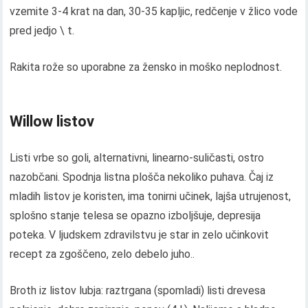
vzemite 3-4 krat na dan, 30-35 kapljic, redčenje v žlico vode
pred jedjo \ t.
Rakita rože so uporabne za žensko in moško neplodnost.
Willow listov
Listi vrbe so goli, alternativni, linearno-suličasti, ostro
nazobčani. Spodnja listna plošča nekoliko puhava. Čaj iz
mladih listov je koristen, ima tonirni učinek, lajša utrujenost,
splošno stanje telesa se opazno izboljšuje, depresija
poteka. V ljudskem zdravilstvu je star in zelo učinkovit
recept za zgoščeno, zelo debelo juho..
Broth iz listov lubja: raztrgana (spomladi) listi drevesa