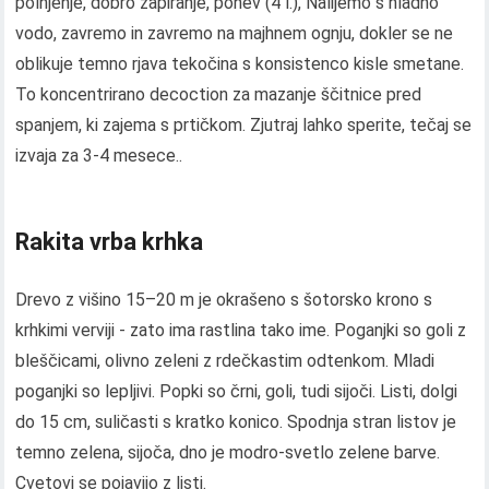
polnjenje, dobro zapiranje, ponev (4 l.), Nalijemo s hladno
vodo, zavremo in zavremo na majhnem ognju, dokler se ne
oblikuje temno rjava tekočina s konsistenco kisle smetane.
To koncentrirano decoction za mazanje ščitnice pred
spanjem, ki zajema s prtičkom. Zjutraj lahko sperite, tečaj se
izvaja za 3-4 mesece..
Rakita vrba krhka
Drevo z višino 15–20 m je okrašeno s šotorsko krono s
krhkimi verviji - zato ima rastlina tako ime. Poganjki so goli z
bleščicami, olivno zeleni z rdečkastim odtenkom. Mladi
poganjki so lepljivi. Popki so črni, goli, tudi sijoči. Listi, dolgi
do 15 cm, suličasti s kratko konico. Spodnja stran listov je
temno zelena, sijoča, dno je modro-svetlo zelene barve.
Cvetovi se pojavijo z listi.