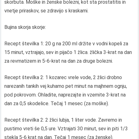
skorbuta. Moške in ženske bolezni, kot sta prostatitis in
vnetje priraskov, se zdravijo s kraskami.
Bujina skorja skorje:
Recept številka 1: 20 g na 200 ml držite v vodni kopeli za
15 minut, vztrajajo, sev in pijačo 1 žlica. žlička 3-krat na dan
za revmatizem in 5-6-krat na dan za druge bolezni.
Recept številka 2: 1 kozarec vrele vode, 2 žlici drobno
narezanih tankih vej kuhamo pet minut na majhnem ognju,
pod pokrovom. Ohladite, naprezajte in vzemite 3-krat na
dan za 0,5 skodelice. Tečaj 1 mesec (za moške).
Recept številka 2: 2 žlici lubja, 1 liter vode. Zavremo in
pustimo vreti še 0,5 ure. Vztrajati 30 minut, sev in piti 1/3
stekla 5-6 krat na dan. Tečaj 1 mesec (za ženske).