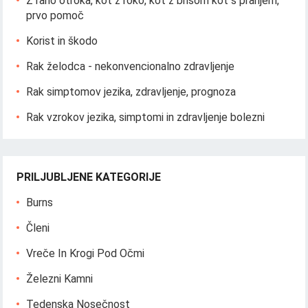
Z rano otroka, kot z roko, kot z brisom kot s pranjem,
prvo pomoč
Korist in škodo
Rak želodca - nekonvencionalno zdravljenje
Rak simptomov jezika, zdravljenje, prognoza
Rak vzrokov jezika, simptomi in zdravljenje bolezni
PRILJUBLJENE KATEGORIJE
Burns
Členi
Vreče In Krogi Pod Očmi
Železni Kamni
Tedenska Nosečnost