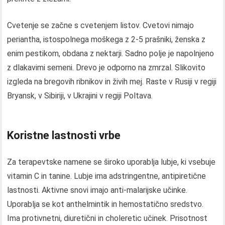
Cvetenje se začne s cvetenjem listov. Cvetovi nimajo
periantha, istospolnega moškega z 2-5 prašniki, ženska z
enim pestikom, obdana z nektarji. Sadno polje je napolnjeno
z dlakavimi semeni. Drevo je odporno na zmrzal. Slikovito
izgleda na bregovih ribnikov in živih mej. Raste v Rusiji v regiji
Bryansk, v Sibiriji, v Ukrajini v regiji Poltava.
Koristne lastnosti vrbe
Za terapevtske namene se široko uporablja lubje, ki vsebuje
vitamin C in tanine. Lubje ima adstringentne, antipiretične
lastnosti. Aktivne snovi imajo anti-malarijske učinke.
Uporablja se kot anthelmintik in hemostatično sredstvo.
Ima protivnetni, diuretični in choleretic učinek. Prisotnost