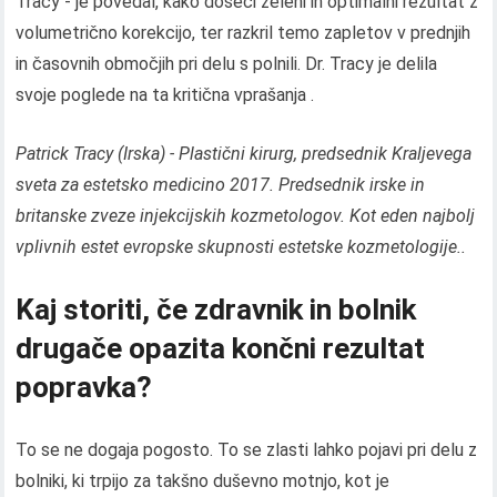
Tracy - je povedal, kako doseči želeni in optimalni rezultat z
volumetrično korekcijo, ter razkril temo zapletov v prednjih
in časovnih območjih pri delu s polnili. Dr. Tracy je delila
svoje poglede na ta kritična vprašanja .
Patrick Tracy (Irska) - Plastični kirurg, predsednik Kraljevega
sveta za estetsko medicino 2017. Predsednik irske in
britanske zveze injekcijskih kozmetologov. Kot eden najbolj
vplivnih estet evropske skupnosti estetske kozmetologije..
Kaj storiti, če zdravnik in bolnik
drugače opazita končni rezultat
popravka?
To se ne dogaja pogosto. To se zlasti lahko pojavi pri delu z
bolniki, ki trpijo za takšno duševno motnjo, kot je