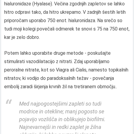
hialuronidaze (Hyalase). Večina zgodnjih zapletov se lahko
hitro odpravi tako, da hitro ukrepamo. V zadnjih šestih letih
priporočam uporabo 750 enot. hialuronidaza. Na srečo so
tudi moji kolegi povečali odmerek te snovi s 75 na 750 enot,
kar je zelo dobro.
Potem lahko uporabite druge metode - poskušajte
stimulirati vazodilatacijo z nitrati. Zdaj uporabljamo
peroralne nitrate, kot so Viagra ali Cialis, namesto topikalnih
nitratov, ki vodijo do paradoksalnih težav - povečanja
embolij zaradi širjenja krvnih žil na tretiranem območju..
Med najpogostejšimi zapleti so tudi
modrice in otekline; manj pogosto se
pojavijo vozlišča in oblikujejo biofilmi.
Najnevarnejši in redki zaplet je žilna