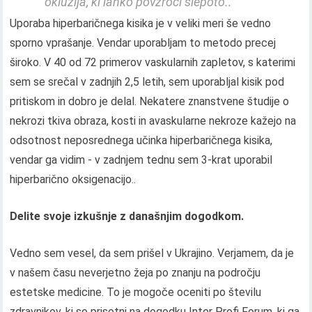
okluzija, ki lahko povzroči slepoto..
Uporaba hiperbaričnega kisika je v veliki meri še vedno
sporno vprašanje. Vendar uporabljam to metodo precej
široko. V 40 od ​​72 primerov vaskularnih zapletov, s katerimi
sem se srečal v zadnjih 2,5 letih, sem uporabljal kisik pod
pritiskom in dobro je delal. Nekatere znanstvene študije o
nekrozi tkiva obraza, kosti in avaskularne nekroze kažejo na
odsotnost neposrednega učinka hiperbaričnega kisika,
vendar ga vidim - v zadnjem tednu sem 3-krat uporabil
hiperbarično oksigenacijo..
Delite svoje izkušnje z današnjim dogodkom.
Vedno sem vesel, da sem prišel v Ukrajino. Verjamem, da je
v našem času neverjetno žeja po znanju na področju
estetske medicine. To je mogoče oceniti po številu
zdravnikov, ki so prisotni na dogodku Inter Profi Forum, ki ga