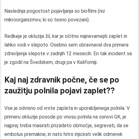
Naslednja pogostost pojavljanja so biofilmi (niz
mikroorganizmov, ki so tesno povezani)..
Redkeje je okluzija žil, kar je očitno najnevarnejši zaplet in
lahko vodi v slepoto. Osebno sem obravnaval dva primera
zdravljenja slepote v zadnjih 12 mesecih. En tak incident se
je zgodil na Švedskem, drugi pa v Kaliforniji..
Kaj naj zdravnik počne, če se po
zaužitju polnila pojavi zaplet??
Vse je odvisno od vrste zapleta in uporabljenega polnila. V
primeru okluzije posode po vnosu polnila na osnovi GK, je
najprej treba masirati prizadeto območje, segrevati, da se
embolus premakne, in nato hitro injicirati velik odmerek