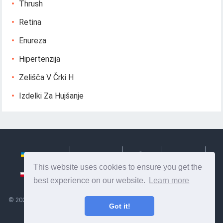
Thrush
Retina
Enureza
Hipertenzija
Zelišča V Črki H
Izdelki Za Hujšanje
Українська
Български
Česky
Hrvatski
This website uses cookies to ensure you get the
Polski
Slovenský
Slovenščina
Сербиан
best experience on our website.
Learn more
©
2026
Ze Signon
- Koristne informacije in nasveti o skrbi zase. Zdravje,
Got it!
prehrana in drugo.