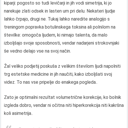
kiparji: pogosto so tudi levičarji in jih vodi simetrija, ki jo
narekuje zlati odsek in lasten um pri delu. Nekateri ljudje
lahko črpajo, drugi ne. Tukaj lahko naredite analogijo s
treningom popravka botulinskega toksina ali polnilom na
številke: omogoča ljudem, ki nimajo talenta, da malo
izboljšajo svoje sposobnosti, vendar nadarjeni strokovnjaki
še vedno delajo vse na svoj način.
Žal veliko podjetij poskuša z velikim številom ljudi napolniti
trg estetske medicine in jih naučiti, kako izboljšati svoj
videz. To nas vse pripelje do enakega pogleda..
Zato je optimalni rezultat volumetrične korekcije, ko bolnik
izgleda dobro, vendar ni očitna niti hiperkorekcija niti kakršna
koli asimetrija..