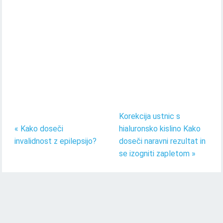
Korekcija ustnic s
« Kako doseči
hialuronsko kislino Kako
invalidnost z epilepsijo?
doseči naravni rezultat in
se izogniti zapletom »