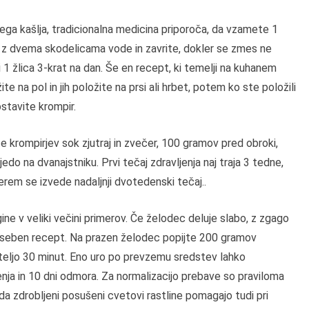
čnega kašlja, tradicionalna medicina priporoča, da vzamete 1
 jih z dvema skodelicama vode in zavrite, dokler se zmes ne
 1 žlica 3-krat na dan. Še en recept, ki temelji na kuhanem
ite na pol in jih položite na prsi ali hrbet, potem ko ste položili
ostavite krompir.
 krompirjev sok zjutraj in zvečer, 100 gramov pred obroki,
jedo na dvanajstniku. Prvi tečaj zdravljenja naj traja 3 tedne,
rem se izvede nadaljnji dvotedenski tečaj..
ine v veliki večini primerov. Če želodec deluje slabo, z zgago
poseben recept. Na prazen želodec popijte 200 gramov
teljo 30 minut. Eno uro po prevzemu sredstev lahko
enja in 10 dni odmora. Za normalizacijo prebave so praviloma
 da zdrobljeni posušeni cvetovi rastline pomagajo tudi pri