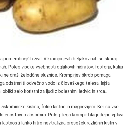
 najpomembnejših živil. V krompirjevih beljakovinah so skoraj
nah. Poleg visoke vsebnosti ogljikovih hidratov, fosforja, kalija
 ki ne draži želodčne sluznice. Krompirjev škrob pomaga
aga odstraniti odvečno vodo iz človeškega telesa, lajša
obliki zelo koristni za ljudi z boleznimi ledvic in srca..
askorbinsko kislino, folno kislino in magnezijem. Ker so vse
 telo enostavno absorbira. Poleg tega krompir blagodejno vpliva
 lastnosti lahko hitro nevtralizira presežek različnih kislin v