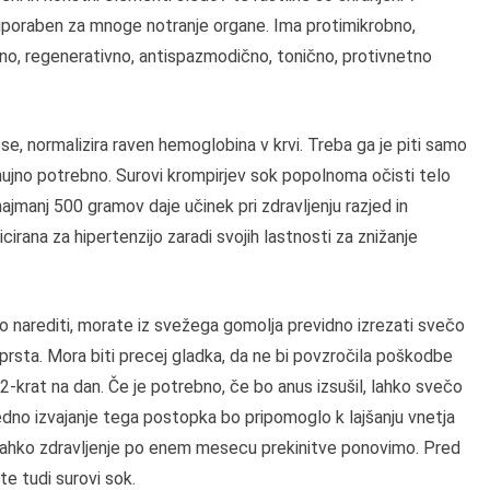
 uporaben za mnoge notranje organe. Ima protimikrobno,
rano, regenerativno, antispazmodično, tonično, protivnetno
e, normalizira raven hemoglobina v krvi. Treba ga je piti samo
o nujno potrebno. Surovi krompirjev sok popolnoma očisti telo
najmanj 500 gramov daje učinek pri zdravljenju razjed in
icirana za hipertenzijo zaradi svojih lastnosti za znižanje
to narediti, morate iz svežega gomolja previdno izrezati svečo
a prsta. Mora biti precej gladka, da ne bi povzročila poškodbe
2-krat na dan. Če je potrebno, če bo anus izsušil, lahko svečo
no izvajanje tega postopka bo pripomoglo k lajšanju vnetja
i lahko zdravljenje po enem mesecu prekinitve ponovimo. Pred
e tudi surovi sok.