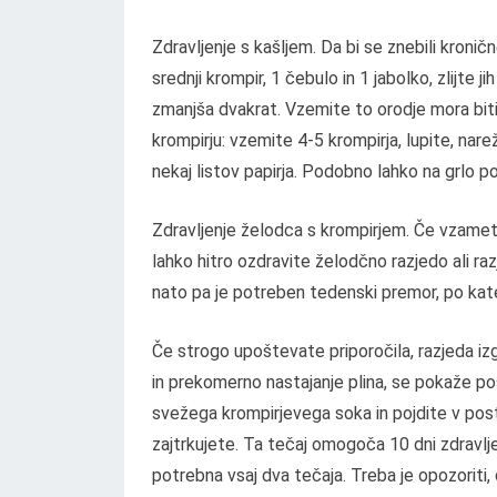
Zdravljenje s kašljem. Da bi se znebili kroni
srednji krompir, 1 čebulo in 1 jabolko, zlijte
zmanjša dvakrat. Vzemite to orodje mora biti
krompirju: vzemite 4-5 krompirja, lupite, narež
nekaj listov papirja. Podobno lahko na grlo p
Zdravljenje želodca s krompirjem. Če vzamete
lahko hitro ozdravite želodčno razjedo ali raz
nato pa je potreben tedenski premor, po kate
Če strogo upoštevate priporočila, razjeda izg
in prekomerno nastajanje plina, se pokaže 
svežega krompirjevega soka in pojdite v pos
zajtrkujete. Ta tečaj omogoča 10 dni zdravlj
potrebna vsaj dva tečaja. Treba je opozoriti,