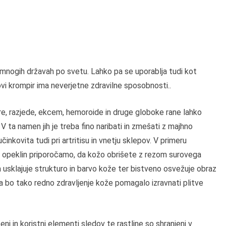
 v mnogih državah po svetu. Lahko pa se uporablja tudi kot
ovi krompir ima neverjetne zdravilne sposobnosti..
re, razjede, ekcem, hemoroide in druge globoke rane lahko
V ta namen jih je treba fino naribati in zmešati z majhno
činkovita tudi pri artritisu in vnetju sklepov. V primeru
edi opeklin priporočamo, da kožo obrišete z rezom surovega
sklajuje strukturo in barvo kože ter bistveno osvežuje obraz
ga bo tako redno zdravljenje kože pomagalo izravnati plitve
ni in koristni elementi sledov te rastline so shranjeni v