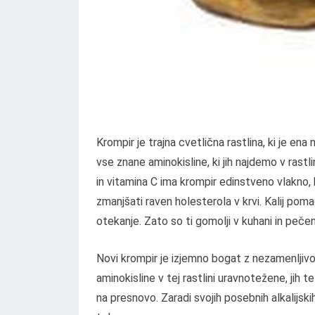
Krompir je trajna cvetlična rastlina, ki je ena
vse znane aminokisline, ki jih najdemo v rastli
in vitamina C ima krompir edinstveno vlakno,
zmanjšati raven holesterola v krvi. Kalij pom
otekanje. Zato so ti gomolji v kuhani in pečeni 
Novi krompir je izjemno bogat z nezamenljivo 
aminokisline v tej rastlini uravnotežene, jih
na presnovo. Zaradi svojih posebnih alkalijskih