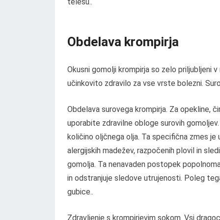
telesu..
Obdelava krompirja
Okusni gomolji krompirja so zelo priljubljeni
učinkovito zdravilo za vse vrste bolezni. Sur
Obdelava surovega krompirja. Za opekline, či
uporabite zdravilne obloge surovih gomoljev. 
količino oljčnega olja. Ta specifična zmes je u
alergijskih madežev, razpočenih plovil in sl
gomolja. Ta nenavaden postopek popolnoma u
in odstranjuje sledove utrujenosti. Poleg te
gubice..
Zdravljenje s krompirjevim sokom. Vsi dragoce