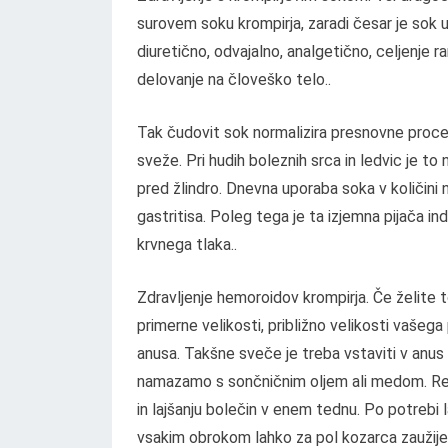
surovem soku krompirja, zaradi česar je sok
diuretično, odvajalno, analgetično, celjenje 
delovanje na človeško telo..
Tak čudovit sok normalizira presnovne proces
sveže. Pri hudih boleznih srca in ledvic je t
pred žlindro. Dnevna uporaba soka v količini 
gastritisa. Poleg tega je ta izjemna pijača ind
krvnega tlaka..
Zdravljenje hemoroidov krompirja. Če želite 
primerne velikosti, približno velikosti vašeg
anusa. Takšne sveče je treba vstaviti v anus 
namazamo s sončničnim oljem ali medom. Red
in lajšanju bolečin v enem tednu. Po potreb
vsakim obrokom lahko za pol kozarca zaužijet